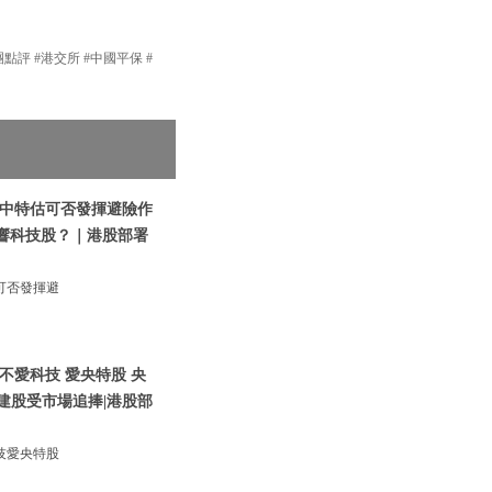
團點評 #港交所 #中國平保 #
|中特估可否發揮避險作
影響科技股？｜港股部署
可否發揮避
不愛科技 愛央特股 央
建股受市場追捧|港股部
技愛央特股