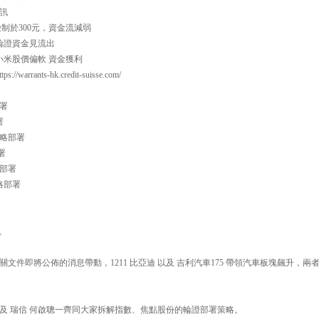
騰訊
88受制於300元，資金流減弱
90 輪證資金見流出
10 小米股價偏軟 資金獲利
arrants-hk.credit-suisse.com/
部署
署
證策略部署
部署
略部署
策略部署
。
文件即將公佈的消息帶動，1211 比亞迪 以及 吉利汽車175 帶領汽車板塊飆升，兩
及 瑞信 何啟聰一齊同大家拆解指數、焦點股份的輪證部署策略。