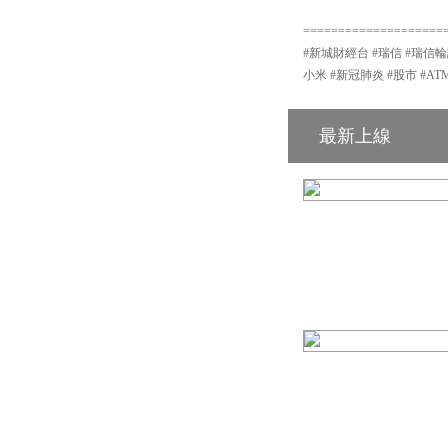
====================
#新城財經台 #瑞信 #瑞信輪
小米 #新冠肺炎 #股市 #A
最新上線