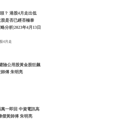
頭？ 港股4月走出低
技股是否已經否極泰
析|2023年4月13日
股4月走
資金避險公用股黃金股狂飆
師傅 朱明亮
兩萬一即回 中資電訊高
瑋傑黃師傅 朱明亮