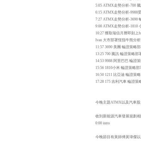
5:05 ATMX走勢分析-700 
6:15 ATMX走勢分析-99
7:27 ATMX走勢分析-36
9:00 ATMX走勢分析-18
10:27 獲取瑞信月曆即刻上https://w
Ivan 大市部署恆指牛熊分析
11:57 3690 美團 輪證策略
13:25 700 騰訊 輪證策略部
14:53 9988 阿里巴巴 輪
15:56 1810小米 輪證策略
16:50 1211 比亞迪 輪證策
17:28 175 吉利汽車 輪證
今晚主題ATMX以及汽車股
收到新能源汽車發展規劃相關
0:00 intro
今晚節目有黃師傅黃瑋傑以