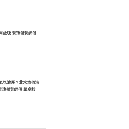
信何啟聰 黃瑋傑黃師傅
假期氣氛濃厚？北水放假港
黃瑋傑黃師傅 鄺卓毅