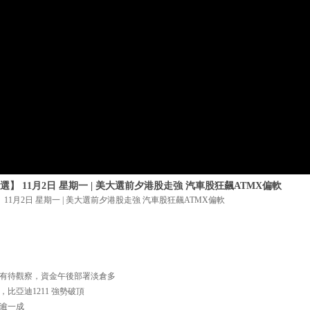
】 11月2日 星期一 | 美大選前夕港股走強 汽車股狂飆ATMX偏軟
11月2日 星期一 | 美大選前夕港股走強 汽車股狂飆ATMX偏軟
天線仍有待觀察，資金午後部署淡倉多
，比亞迪1211 強勢破頂
升幅逾一成