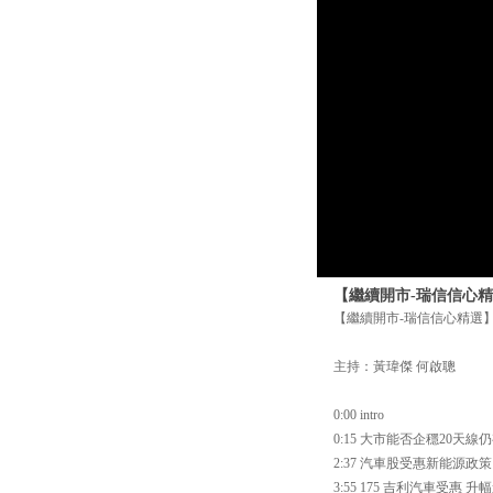
【繼續開市-瑞信信心精選
【繼續開市-瑞信信心精選】 
主持：黃瑋傑 何啟聰
0:00 intro
0:15 大市能否企穩20
2:37 汽車股受惠新能源政策
3:55 175 吉利汽車受惠 