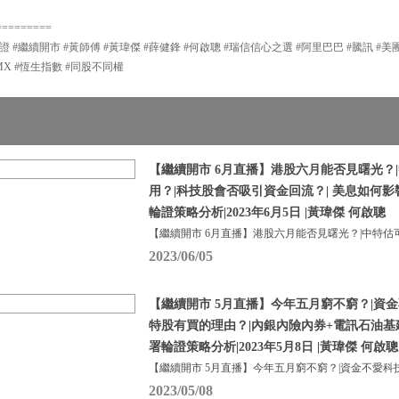
=========
證 #繼續開市 #黃師傅 #黃瑋傑 #薛健鋒 #何啟聰 #瑞信信心之選 #阿里巴巴 #騰訊 #美
TMX #恆生指數 #同股不同權
【繼續開市 6月直播】港股六月能否見曙光？
用？|科技股會否吸引資金回流？| 美息如何
輪證策略分析|2023年6月5日 |黃瑋傑 何啟聰
【繼續開市 6月直播】港股六月能否見曙光？|中特估
2023/06/05
【繼續開市 5月直播】今年五月窮不窮？|資金
特股有買的理由？|內銀內險內券+電訊石油基
署輪證策略分析|2023年5月8日 |黃瑋傑 何啟聰
【繼續開市 5月直播】今年五月窮不窮？|資金不愛科
2023/05/08