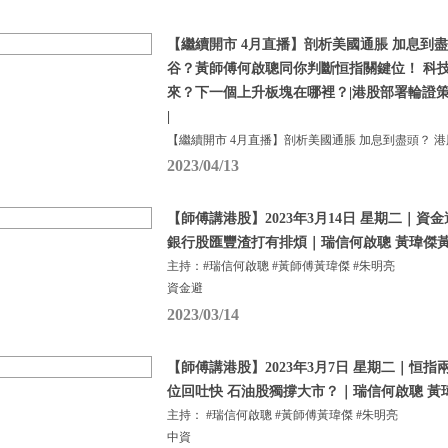
【繼續開市 4月直播】剖析美國通脹 加息到盡
谷？黃師傅何啟聰同你判斷恒指關鍵位！ 科
來？下一個上升板塊在哪裡？|港股部署輪證策略分
|
【繼續開市 4月直播】剖析美國通脹 加息到盡頭？ 港
2023/04/13
【師傅講港股】2023年3月14日 星期二｜
銀行股匯豐渣打有排煩｜瑞信何啟聰 黃瑋傑黃
主持：#瑞信何啟聰 #黃師傅黃瑋傑 #朱明亮
資金避
2023/03/14
【師傅講港股】2023年3月7日 星期二｜恒指
位回吐快 石油股獨撐大市？｜瑞信何啟聰 黃
主持： #瑞信何啟聰 #黃師傅黃瑋傑 #朱明亮
中資