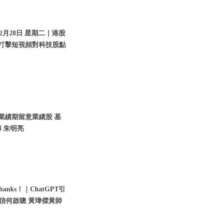
2月28日 星期二｜港股
｜打擊短視頻對科技股點
入業績期留意業績股 基
 朱明亮
nks！｜ChatGPT引
瑞信何啟聰 黃瑋傑黃師