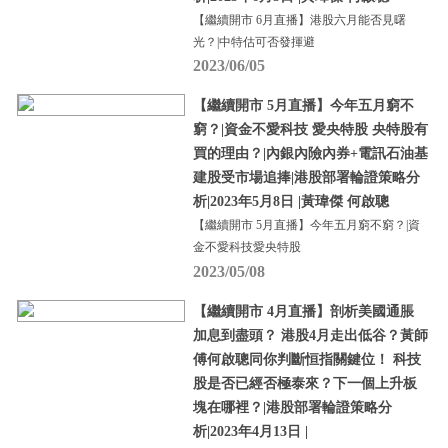
【繼續開市 6月直播】港股六月能否見曙
光？|中特估可否發揮避
2023/06/05
【繼續開市 5月直播】今年五月窮不
窮？|資金不愛科技 愛央特股 央特股有
買的理由？|內銀內險內券+電訊石油基
建股受市場追捧|港股部署輪證策略分
析|2023年5月8日 |黃瑋傑 何啟聰
【繼續開市 5月直播】今年五月窮不窮？|資
金不愛科技愛央特股
2023/05/08
【繼續開市 4月直播】剖析美國通脹
加息到盡頭？ 港股4月走出低谷？黃師
傅何啟聰同你判斷恒指關鍵位！ 科技
股是否已經否極泰來？下一個上升板
塊在哪裡？|港股部署輪證策略分
析|2023年4月13日 |