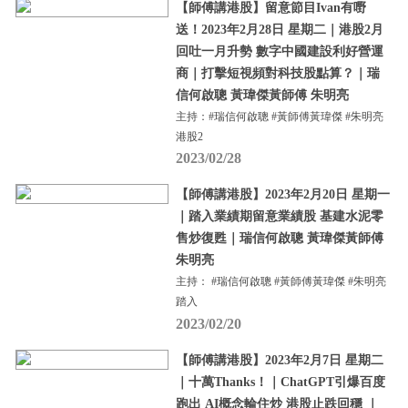
【師傅講港股】留意節目Ivan有嘢
送！2023年2月28日 星期二｜港股2月
回吐一月升勢 數字中國建設利好營運
商｜打擊短視頻對科技股點算？｜瑞
信何啟聰 黃瑋傑黃師傅 朱明亮
主持：#瑞信何啟聰 #黃師傅黃瑋傑 #朱明亮
港股2
2023/02/28
【師傅講港股】2023年2月20日 星期一
｜踏入業績期留意業績股 基建水泥零
售炒復甦｜瑞信何啟聰 黃瑋傑黃師傅
朱明亮
主持： #瑞信何啟聰 #黃師傅黃瑋傑 #朱明亮
踏入
2023/02/20
【師傅講港股】2023年2月7日 星期二
｜十萬Thanks！｜ChatGPT引爆百度
跑出 AI概念輪住炒 港股止跌回穩 ｜