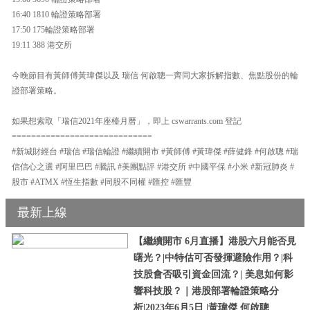
16:40 1810 輪證策略部署
17:50 175輪證策略部署
19:11 388 港交所
今晚節目有黃師傅黃瑋傑以及 瑞信 何啟聰一齊同大家拆解指數、焦點股份的輪
證部署策略。
如果想索取「瑞信2021年座檯月曆」，即上 cswarrants.com 登記
=============================
#新城財經台 #瑞信 #瑞信輪證 #繼續開市 #黃師傅 #黃瑋傑 #薛健鋒 #何啟聰 #瑞
信信心之選 #阿里巴巴 #騰訊 #美團點評 #港交所 #中國平保 #小米 #新冠肺炎 #
股市 #ATMX #恆生指數 #同股不同權 #匯控 #匯豐
最新上線
【繼續開市 6月直播】港股六月能否見
曙光？|中特估可否發揮避險作用？|科
技股會否吸引資金回流？| 美息如何影
響科技股？｜港股部署輪證策略分
析|2023年6月5日 |黃瑋傑 何啟聰