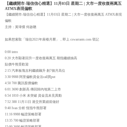
【繼續開市-瑞信信心精選】11月03日 星期二 | 大市一度收復兩萬五
ATMX表現偏軟
【繼續開市-瑞信信心精選】11月03日 星期二 | 大市一度收復兩萬五 ATMX表現
偏軟
主持：黃瑋傑 何啟聰
如果想索取「瑞信2021年座檯月曆」，即上 cswarrants.com 登記
0:00 intro
0:20 大市顯著回升一度收復兩萬五 期指繼續抽高
貼價牛熊受歡迎
2:15 汽車板塊吉利繼續飆升 創7個月高位
3:30 9988 阿里偏軟資金沽call買put
4:50 700 騰訊股價偏軟
6:01 3690 創新高 傳回歸內地第二上市
6:54 1810 小米 未突破 資金流未見異動
7:52 388 11月11日 港交所業績前做好
9:40 Ivan 分析 恆指牛熊部署
11:16 9988 輪證策略部署
13:35 700 輪證策略部署
15:00 3690 輪證策略部署