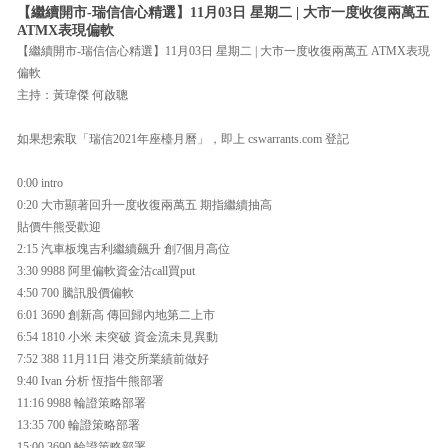
【繼續開市-瑞信信心精選】11月03日 星期二 | 大市一度收復兩萬五
ATMX表現偏軟
【繼續開市-瑞信信心精選】11月03日 星期二 | 大市一度收復兩萬五 ATMX表現
偏軟
主持：黃瑋傑 何啟聰
如果想索取「瑞信2021年座檯月曆」，即上 cswarrants.com 登記
0:00 intro
0:20 大市顯著回升一度收復兩萬五 期指繼續抽高
貼價牛熊受歡迎
2:15 汽車板塊吉利繼續飆升 創7個月高位
3:30 9988 阿里偏軟資金沽call買put
4:50 700 騰訊股價偏軟
6:01 3690 創新高 傳回歸內地第二上市
6:54 1810 小米 未突破 資金流未見異動
7:52 388 11月11日 港交所業績前做好
9:40 Ivan 分析 恆指牛熊部署
11:16 9988 輪證策略部署
13:35 700 輪證策略部署
15:00 3690 輪證策略部署