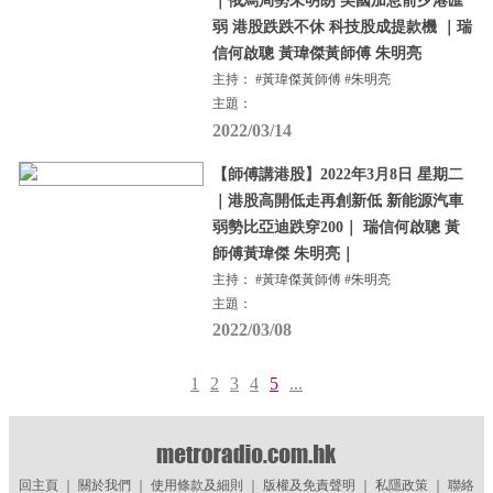
｜俄烏局勢未明朗 美國加息前夕港匯
弱 港股跌跌不休 科技股成提款機 ｜瑞
信何啟聰 黃瑋傑黃師傅 朱明亮
主持： #黃瑋傑黃師傅 #朱明亮
主題：
2022/03/14
【師傅講港股】2022年3月8日 星期二
｜港股高開低走再創新低 新能源汽車
弱勢比亞迪跌穿200｜ 瑞信何啟聰 黃
師傅黃瑋傑 朱明亮｜
主持： #黃瑋傑黃師傅 #朱明亮
主題：
2022/03/08
1
2
3
4
5
...
回主頁
｜
關於我們
｜
使用條款及細則
｜
版權及免責聲明
｜
私隱政策
｜
聯絡