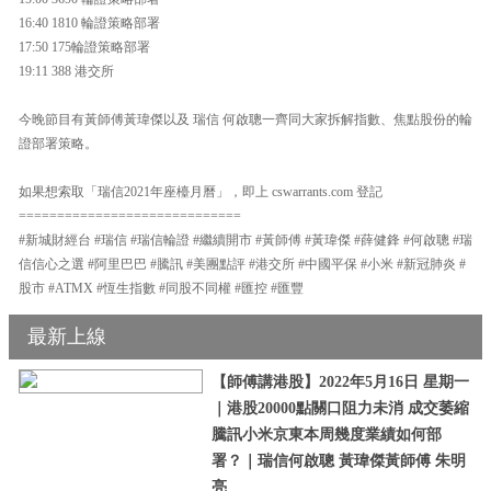
16:40 1810 輪證策略部署
17:50 175輪證策略部署
19:11 388 港交所
今晚節目有黃師傅黃瑋傑以及 瑞信 何啟聰一齊同大家拆解指數、焦點股份的輪
證部署策略。
如果想索取「瑞信2021年座檯月曆」，即上 cswarrants.com 登記
=============================
#新城財經台 #瑞信 #瑞信輪證 #繼續開市 #黃師傅 #黃瑋傑 #薛健鋒 #何啟聰 #瑞
信信心之選 #阿里巴巴 #騰訊 #美團點評 #港交所 #中國平保 #小米 #新冠肺炎 #
股市 #ATMX #恆生指數 #同股不同權 #匯控 #匯豐
最新上線
【師傅講港股】2022年5月16日 星期一
｜港股20000點關口阻力未消 成交萎縮
騰訊小米京東本周幾度業績如何部
署？｜瑞信何啟聰 黃瑋傑黃師傅 朱明
亮