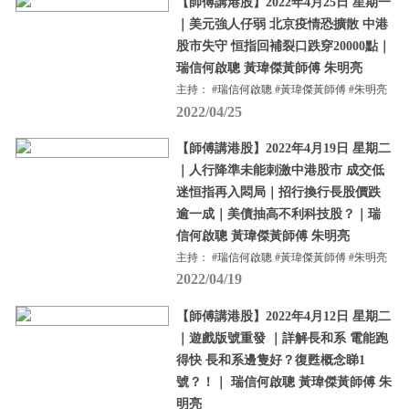
【師傅講港股】2022年4月25日 星期一
｜美元強人仔弱 北京疫情恐擴散 中港
股市失守 恒指回補裂口跌穿20000點｜
瑞信何啟聰 黃瑋傑黃師傅 朱明亮
主持： #瑞信何啟聰 #黃瑋傑黃師傅 #朱明亮
2022/04/25
【師傅講港股】2022年4月19日 星期二
｜人行降準未能刺激中港股市 成交低
迷恒指再入悶局｜招行換行長股價跌
逾一成｜美債抽高不利科技股？｜瑞
信何啟聰 黃瑋傑黃師傅 朱明亮
主持： #瑞信何啟聰 #黃瑋傑黃師傅 #朱明亮
2022/04/19
【師傅講港股】2022年4月12日 星期二
｜遊戲版號重發 ｜詳解長和系 電能跑
得快 長和系邊隻好？復甦概念睇1
號？！｜ 瑞信何啟聰 黃瑋傑黃師傅 朱
明亮