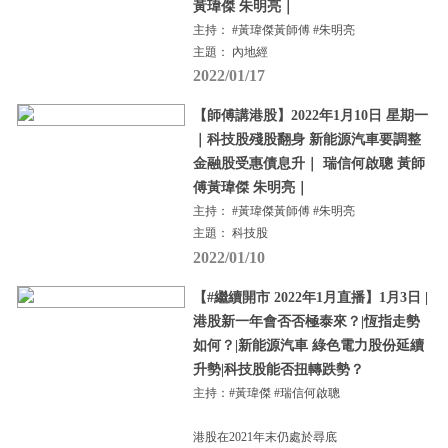
黃瑋傑 朱明亮｜
主持： #黃瑋傑黃師傅 #朱明亮
主題： 內地經
2022/01/17
【師傅講港股】2022年1月10日 星期一
｜科技股殘股翻身 新能源汽車要調整
金融股受惠債息升｜ 瑞信何啟聰 黃師
傅黃瑋傑 朱明亮｜
主持： #黃瑋傑黃師傅 #朱明亮
主題： 科技股
2022/01/10
【#繼續開市 2022年1月直播】1月3日 |
港股新一年會否否極泰來？|恆指走勢
如何？|新能源汽車 綠色電力股份延續
升勢|科技股能否扭轉跌勢？
主持：#黃瑋傑 #瑞信何啟聰
港股在2021年末仍處於尋底