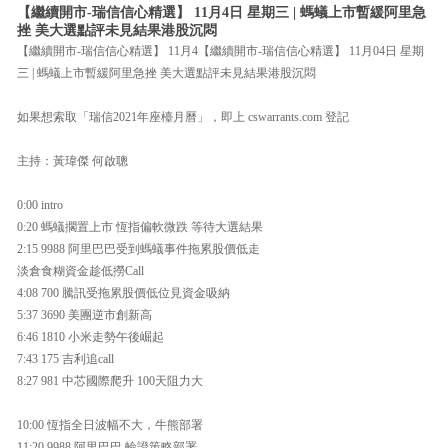
【繼續開市-瑞信信心精選】 11月4日 星期三 | 螞蟻上市暫緩阿里急
挫 美大選點評未見結果港股沉悶
【繼續開市-瑞信信心精選】 11月4【繼續開市-瑞信信心精選】 11月04日 星期
三 | 螞蟻上市暫緩阿里急挫 美大選點評未見結果港股沉悶
如果想索取「瑞信2021年座檯月曆」，即上 cswarrants.com 登記
主持：黃瑋傑 何啟聰
0:00 intro
0:20 螞蟻擱置上市 恆指偏軟微跌 等待大選結果
2:15 9988 阿里巴巴受到螞蟻事件拖累股價低走
淡倉食糊資金趁低撈Call
4:08 700 騰訊受拖累股價低位見資金吸納
5:37 3690 美團逆市創新高
6:46 1810 小米走勢午後崛起
7:43 175 吉利追call
8:27 981 中芯國際爬升 100天阻力大
10:00 恆指全日波幅不大，牛熊部署
11:20 9988 阿里巴巴 輪證策略部署