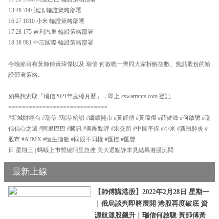
13:48 700 騰訊 輪證策略部署
16:27 1810 小米 輪證策略部署
17:28 175 吉利汽車 輪證策略部署
18:18 981 中芯國際 輪證策略部署
今晚節目有黃師傅黃瑋傑以及 瑞信 何啟聰一齊同大家拆解指數、焦點股份的輪
證部署策略。
如果想索取「瑞信2021年座檯月曆」，即上 cswarrants.com 登記
=============================
#新城財經台 #瑞信 #瑞信輪證 #繼續開市 #黃師傅 #黃瑋傑 #薛健鋒 #何啟聰 #瑞
信信心之選 #阿里巴巴 #騰訊 #美團點評 #港交所 #中國平保 #小米 #新冠肺炎 #
股市 #ATMX #恆生指數 #同股不同權 #匯控 #匯豐
日 星期三 | 螞蟻上市暫緩阿里急挫 美大選點評未見結果港股沉悶
最新上線
【師傅講港股】2022年2月28日 星期一
｜俄烏談判即將展開 港股再度破底 資
源航運股飆升｜瑞信何啟聰 黃師傅黃