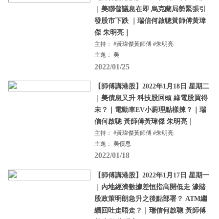
｜美聯儲議息在即 烏克蘭局勢緊張引
發股市下跌 ｜瑞信何啟聰黃師傅黃瑋
傑 朱明亮｜
主持： #黃瑋傑黃師傅 #朱明亮
主題： 美
2022/01/25
【師傅講港股】2022年1月18日 星期二
｜美債息又升 科技股回頭 綠電股買得
未？｜電動車EV小蔚理點樣揀？｜瑞
信何啟聰 黃師傅黃瑋傑 朱明亮｜
主持： #黃瑋傑黃師傅 #朱明亮
主題： 美債息
2022/01/18
【師傅講港股】2022年1月17日 星期一
｜內地經濟數據差恒指高開低走 濠賭
股政策明朗急升之後點部署？ ATM繼
續回吐走唔走？｜瑞信何啟聰 黃師傅