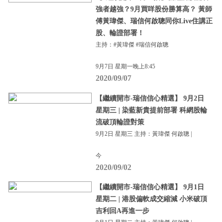
強者越強？9月買咩股份勝算高？ 黃師
傅黃瑋傑、瑞信何啟聰同你Live住講正
股、輪證部署！
主持：#黃瑋傑 #瑞信何啟聰
9月7日 星期一晚上8:45
2020/09/07
【繼續開市-瑞信信心精選】 9月2日
星期三 | 染藍新貴提前部署 科網股輪
流破頂輪證對策
9月2日 星期三 主持：黃瑋傑 何啟聰 |
今
2020/09/02
【繼續開市-瑞信信心精選】 9月1日
星期二 | 港股偏軟成交縮減 小米破頂
吉利回A再進一步