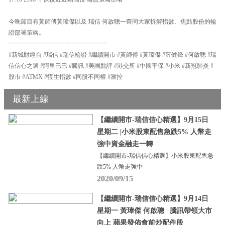
今晚節目有黃師傅黃瑋傑以及 瑞信 何啟聰一齊同大家拆解指數、焦點股份的輪
證部署策略。
============================
#新城財經台 #瑞信 #瑞信輪證 #繼續開市 #黃師傅 #黃瑋傑 #薛健鋒 #何啟聰 #瑞
信信心之選 #阿里巴巴 #騰訊 #美團點評 #港交所 #中國平保 #小米 #新冠肺炎 #
股市 #ATMX #恆生指數 #同股不同權 #滙控
最新上線
【繼續開市-瑞信信心精選】9月15日
星期二 |小米股東配售急跌5% 人幣走
強中資金融走一轉
【繼續開市-瑞信信心精選】小米股東配售急
跌5% 人幣走強中
2020/09/15
【繼續開市-瑞信信心精選】9月14日
星期一 黃瑋傑 何啟聰 | 騰訊帶領大市
向上 蘋果發佈會前炒配件股