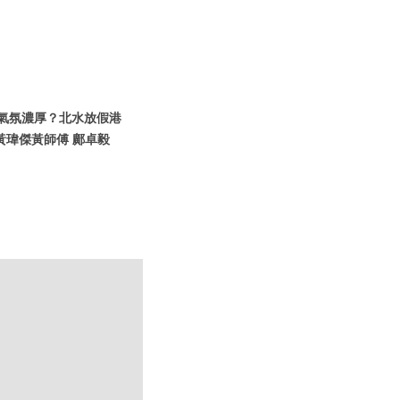
假期氣氛濃厚？北水放假港
黃瑋傑黃師傅 鄺卓毅