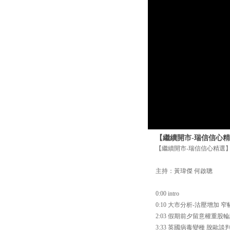
【繼續開市-瑞信信心精選
【繼續開市-瑞信信心精選】1
主持：黃瑋傑 何啟聰
0:00 intro
0:10 大市分析-沽壓增加 
2:03 假期前夕留意權重
3:33 英國病毒變種 脫歐談