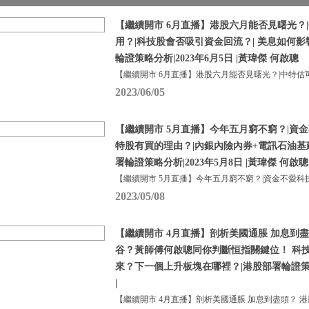
【繼續開市 6月直播】港股六月能否見曙光？
用？|科技股會否吸引資金回流？| 美息如何
輪證策略分析|2023年6月5日 |黃瑋傑 何啟聰
【繼續開市 6月直播】港股六月能否見曙光？|中特估
2023/06/05
【繼續開市 5月直播】今年五月窮不窮？|資金
特股有買的理由？|內銀內險內券+電訊石油基
署輪證策略分析|2023年5月8日 |黃瑋傑 何啟聰
【繼續開市 5月直播】今年五月窮不窮？|資金不愛科
2023/05/08
【繼續開市 4月直播】剖析美國通脹 加息到盡
谷？黃師傅何啟聰同你判斷恒指關鍵位！ 科
來？下一個上升板塊在哪裡？|港股部署輪證策略分
|
【繼續開市 4月直播】剖析美國通脹 加息到盡頭？ 港