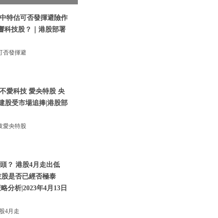
|中特估可否發揮避險作
影響科技股？｜港股部署
可否發揮避
不愛科技 愛央特股 央
建股受市場追捧|港股部
技愛央特股
頭？ 港股4月走出低
技股是否已經否極泰
析|2023年4月13日
股4月走