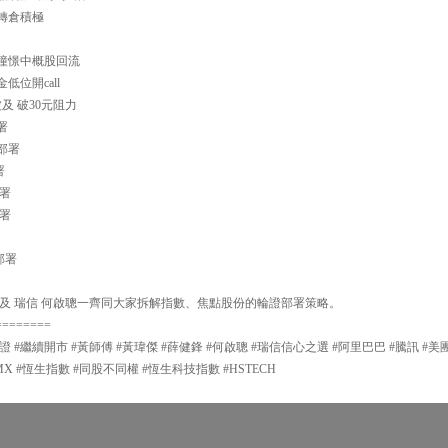
資金轉倉積極
高 憧憬中概股回流
金低位開call
斷波及 破30元阻力
署
略部署
署
部署
部署
略部署
及 瑞信 何啟聰一齊同大家拆解指數、焦點股份的輪證部署策略。
========
證 #繼續開市 #黃師傅 #黃瑋傑 #薛健鋒 #何啟聰 #瑞信信心之選 #阿里巴巴 #騰訊 #美
MX #恆生指數 #同股不同權 #恆生科技指數 #HSTECH