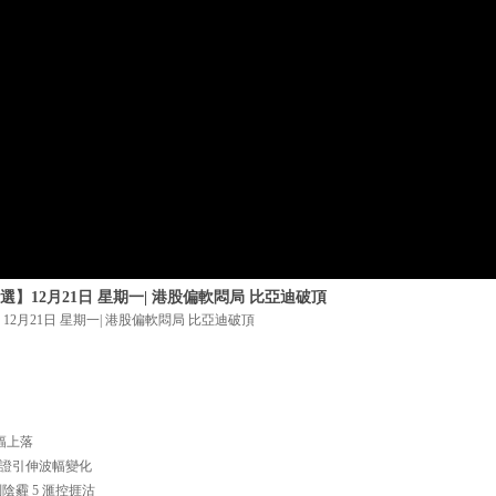
】12月21日 星期一| 港股偏軟悶局 比亞迪破頂
2月21日 星期一| 港股偏軟悶局 比亞迪破頂
窄幅上落
股輪證引伸波幅變化
判陰霾 5 滙控捱沽