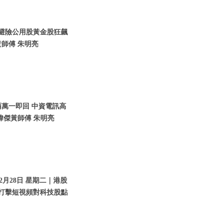
資金避險公用股黃金股狂飆
師傅 朱明亮
兩萬一即回 中資電訊高
瑋傑黃師傅 朱明亮
2月28日 星期二｜港股
｜打擊短視頻對科技股點