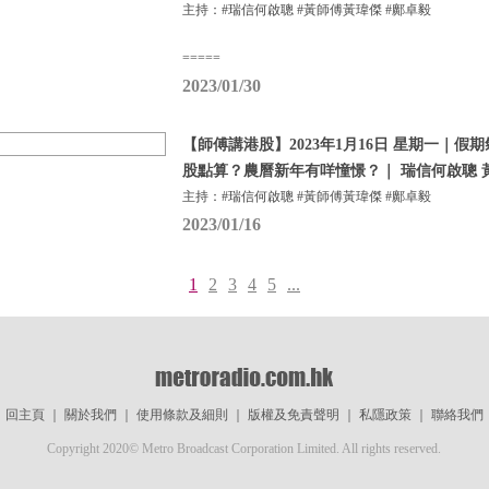
主持：#瑞信何啟聰 #黃師傅黃瑋傑 #鄺卓毅
=====
2023/01/30
【師傅講港股】2023年1月16日 星期一｜
股點算？農曆新年有咩憧憬？｜ 瑞信何啟聰 
主持：#瑞信何啟聰 #黃師傅黃瑋傑 #鄺卓毅
2023/01/16
1
2
3
4
5
...
回主頁
｜
關於我們
｜
使用條款及細則
｜
版權及免責聲明
｜
私隱政策
｜
聯絡我們
Copyright 2020© Metro Broadcast Corporation Limited. All rights reserved.