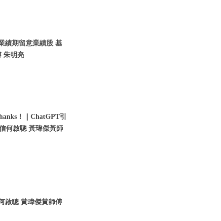
入業績期留意業績股 基
 朱明亮
nks！｜ChatGPT引
瑞信何啟聰 黃瑋傑黃師
信何啟聰 黃瑋傑黃師傅