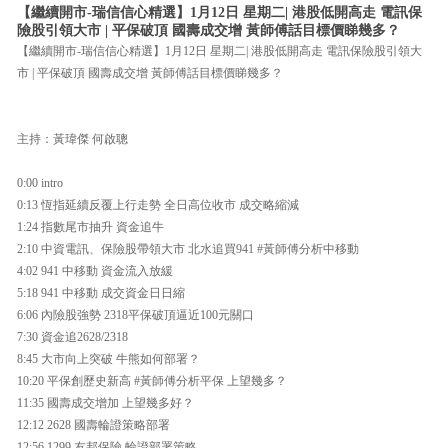
【繼續開市-瑞信信心精選】1月12日 星期二| 港股低開高走 電訊保
險股引領大市 | 平保破頂 國壽成交增 黃師傅話目標價睇幾多？
【繼續開市-瑞信信心精選】1月12日 星期二| 港股低開高走 電訊保險股引領大
市 | 平保破頂 國壽成交增 黃師傅話目標價睇幾多？
主持：黃瑋傑 何啟聰
0:00 intro
0:13 恆指延續反覆上行走勢 全日高位收市 成交略縮減
1:24 指數尾市抽升 資金追牛
2:10 中資電訊、保險股帶領大市 北水追買941 #黃師傅分析中移動
4:02 941 中移動 資金流入放緩
5:18 941 中移動 成交資金日日縮
6:06 內險股強勢 2318平保破頂逼近100元關口
7:30 資金追2628/2318
8:45 大市向上突破 牛熊如何部署？
10:20 平保創歷史新高 #黃師傅分析平保 上望幾多？
11:35 國壽成交增加 上望幾多好？
12:12 2628 國壽輪證策略部署
12:56 1299 友邦保險 輪證部署策略