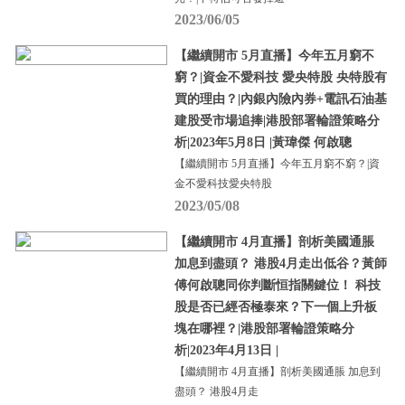
2023/06/05
【繼續開市 5月直播】今年五月窮不
窮？|資金不愛科技 愛央特股 央特股有
買的理由？|內銀內險內券+電訊石油基
建股受市場追捧|港股部署輪證策略分
析|2023年5月8日 |黃瑋傑 何啟聰
【繼續開市 5月直播】今年五月窮不窮？|資
金不愛科技愛央特股
2023/05/08
【繼續開市 4月直播】剖析美國通脹
加息到盡頭？ 港股4月走出低谷？黃師
傅何啟聰同你判斷恒指關鍵位！ 科技
股是否已經否極泰來？下一個上升板
塊在哪裡？|港股部署輪證策略分
析|2023年4月13日 |
【繼續開市 4月直播】剖析美國通脹 加息到
盡頭？ 港股4月走