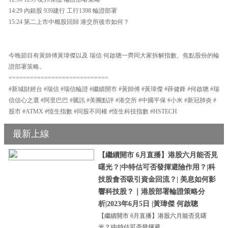
14:29 內銀股 939建行 工行1398 輪證部署
15:24 第二上市中概股回歸 港交所後市如何？
今晚節目有黃師傅黃瑋傑以及 瑞信 何啟聰一齊同大家拆解指數、焦點股份的輪
證部署策略。
============================
#新城財經台 #瑞信 #瑞信輪證 #繼續開市 #黃師傅 #黃瑋傑 #薛健鋒 #何啟聰 #瑞
信信心之選 #阿里巴巴 #騰訊 #美團點評 #港交所 #中國平保 #小米 #新冠肺炎 #
股市 #ATMX #恆生指數 #同股不同權 #恆生科技指數 #HSTECH
最新上線
【繼續開市 6月直播】港股六月能否見
曙光？|中特估可否發揮避險作用？|科
技股會否吸引資金回流？| 美息如何影
響科技股？｜港股部署輪證策略分
析|2023年6月5日 |黃瑋傑 何啟聰
【繼續開市 6月直播】港股六月能否見曙
光？|中特估可否發揮避