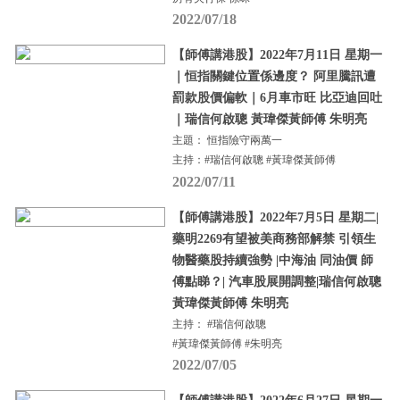
2022/07/18
【師傅講港股】2022年7月11日 星期一
｜恒指關鍵位置係邊度？ 阿里騰訊遭
罰款股價偏軟｜6月車市旺 比亞迪回吐
｜瑞信何啟聰 黃瑋傑黃師傅 朱明亮
主題： 恒指險守兩萬一
主持：#瑞信何啟聰 #黃瑋傑黃師傅
2022/07/11
【師傅講港股】2022年7月5日 星期二|
藥明2269有望被美商務部解禁 引領生
物醫藥股持續強勢 |中海油 同油價 師
傅點睇？| 汽車股展開調整|瑞信何啟聰
黃瑋傑黃師傅 朱明亮
主持： #瑞信何啟聰
#黃瑋傑黃師傅 #朱明亮
2022/07/05