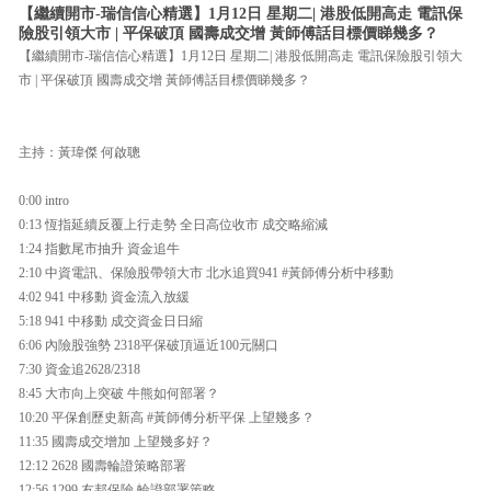
【繼續開市-瑞信信心精選】1月12日 星期二| 港股低開高走 電訊保
險股引領大市 | 平保破頂 國壽成交增 黃師傅話目標價睇幾多？
【繼續開市-瑞信信心精選】1月12日 星期二| 港股低開高走 電訊保險股引領大
市 | 平保破頂 國壽成交增 黃師傅話目標價睇幾多？
主持：黃瑋傑 何啟聰
0:00 intro
0:13 恆指延續反覆上行走勢 全日高位收市 成交略縮減
1:24 指數尾市抽升 資金追牛
2:10 中資電訊、保險股帶領大市 北水追買941 #黃師傅分析中移動
4:02 941 中移動 資金流入放緩
5:18 941 中移動 成交資金日日縮
6:06 內險股強勢 2318平保破頂逼近100元關口
7:30 資金追2628/2318
8:45 大市向上突破 牛熊如何部署？
10:20 平保創歷史新高 #黃師傅分析平保 上望幾多？
11:35 國壽成交增加 上望幾多好？
12:12 2628 國壽輪證策略部署
12:56 1299 友邦保險 輪證部署策略