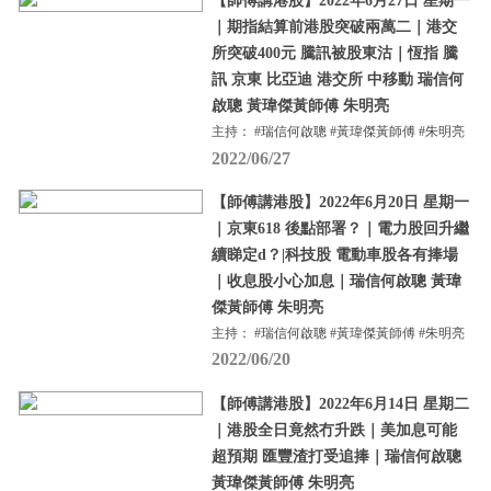
【師傅講港股】2022年6月27日 星期一
｜期指結算前港股突破兩萬二｜港交
所突破400元 騰訊被股東沽｜恆指 騰
訊 京東 比亞迪 港交所 中移動 瑞信何
啟聰 黃瑋傑黃師傅 朱明亮
主持： #瑞信何啟聰 #黃瑋傑黃師傅 #朱明亮
2022/06/27
【師傅講港股】2022年6月20日 星期一
｜京東618 後點部署？｜電力股回升繼
續睇定d？|科技股 電動車股各有捧場
｜收息股小心加息｜瑞信何啟聰 黃瑋
傑黃師傅 朱明亮
主持： #瑞信何啟聰 #黃瑋傑黃師傅 #朱明亮
2022/06/20
【師傅講港股】2022年6月14日 星期二
｜港股全日竟然冇升跌｜美加息可能
超預期 匯豐渣打受追捧｜瑞信何啟聰
黃瑋傑黃師傅 朱明亮