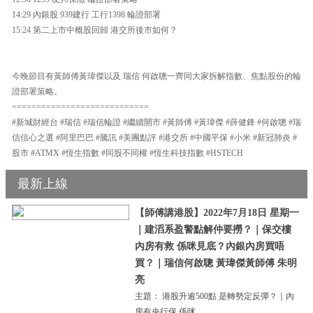
14:29 內銀股 939建行 工行1398 輪證部署
15:24 第二上市中概股回歸 港交所後市如何？
今晚節目有黃師傅黃瑋傑以及 瑞信 何啟聰一齊同大家拆解指數、焦點股份的輪
證部署策略。
============================
#新城財經台 #瑞信 #瑞信輪證 #繼續開市 #黃師傅 #黃瑋傑 #薛健鋒 #何啟聰 #瑞
信信心之選 #阿里巴巴 #騰訊 #美團點評 #港交所 #中國平保 #小米 #新冠肺炎 #
股市 #ATMX #恆生指數 #同股不同權 #恆生科技指數 #HSTECH
最新上線
【師傅講港股】2022年7月18日 星期一
｜建滔系盈警點解仲要撈？｜保交樓
內房有救 係咪見底？內銀內房買唔
買？｜瑞信何啟聰 黃瑋傑黃師傅 朱明
亮
主題： 港股升逾500點 是轉勢定反彈？｜內
房有央行保 係咪