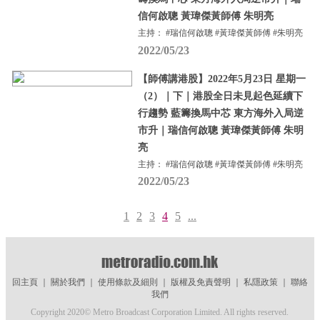
信何啟聰 黃瑋傑黃師傅 朱明亮
主持： #瑞信何啟聰 #黃瑋傑黃師傅 #朱明亮
2022/05/23
【師傅講港股】2022年5月23日 星期一
（2）｜下｜港股全日未見起色延續下
行趨勢 藍籌換馬中芯 東方海外入局逆
市升｜瑞信何啟聰 黃瑋傑黃師傅 朱明
亮
主持： #瑞信何啟聰 #黃瑋傑黃師傅 #朱明亮
2022/05/23
1
2
3
4
5
...
回主頁
｜
關於我們
｜
使用條款及細則
｜
版權及免責聲明
｜
私隱政策
｜
聯絡
我們
Copyright 2020© Metro Broadcast Corporation Limited. All rights reserved.