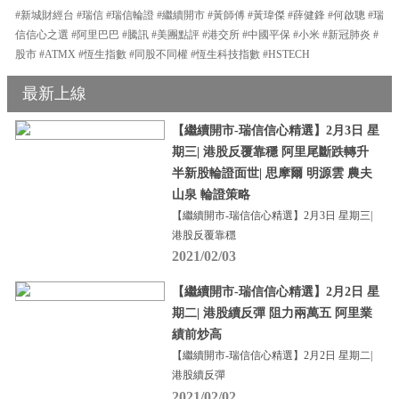
#新城財經台 #瑞信 #瑞信輪證 #繼續開市 #黃師傅 #黃瑋傑 #薛健鋒 #何啟聰 #瑞
信信心之選 #阿里巴巴 #騰訊 #美團點評 #港交所 #中國平保 #小米 #新冠肺炎 #
股市 #ATMX #恆生指數 #同股不同權 #恆生科技指數 #HSTECH
最新上線
【繼續開市-瑞信信心精選】2月3日 星
期三| 港股反覆靠穩 阿里尾斷跌轉升
半新股輪證面世| 思摩爾 明源雲 農夫
山泉 輪證策略
【繼續開市-瑞信信心精選】2月3日 星期三|
港股反覆靠穩
2021/02/03
【繼續開市-瑞信信心精選】2月2日 星
期二| 港股續反彈 阻力兩萬五 阿里業
績前炒高
【繼續開市-瑞信信心精選】2月2日 星期二|
港股續反彈
2021/02/02