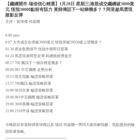
【繼續開市-瑞信信心精選】1月20日 星期三|港股成交繼續破3000億
元 恆指30000點前有阻力 黃師傅話下一站睇幾多？？阿里趁馬雲現
蹤影反彈
主持：黃瑋傑 何啟聰
0:00 intro
0:07 大市成交在突破3000億元 恆指突破29950後上望幾多？
01:36 資金取態保守 恆指牛熊即日部署
04:24 馬雲現身阿里反彈 科網新經濟急升
08:17 700 騰訊下一個目標是幾多？
09:00 981 中芯國際 走勢分析
10:15 恆生指數 輪證策略部署
13:57 700騰訊 輪證策略部署
16:00 9618京東 輪證策略部署
18:00 981中芯國際 輪證策略部署
19:00 3690美團 輪證策略部署
21:00 2318平保 輪證策略部署
今晚節目有黃師傅黃瑋傑以及 瑞信 何啟聰一齊同大家拆解指數、焦點股份的輪
證部署策略。
============================