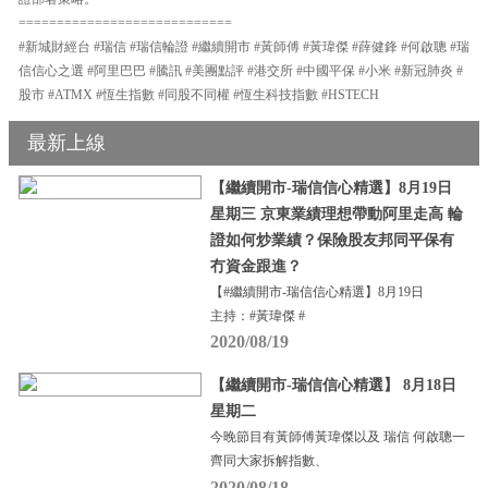
============================
#新城財經台 #瑞信 #瑞信輪證 #繼續開市 #黃師傅 #黃瑋傑 #薛健鋒 #何啟聰 #瑞
信信心之選 #阿里巴巴 #騰訊 #美團點評 #港交所 #中國平保 #小米 #新冠肺炎 #
股市 #ATMX #恆生指數 #同股不同權 #恆生科技指數 #HSTECH
最新上線
【繼續開市-瑞信信心精選】8月19日
星期三 京東業績理想帶動阿里走高 輪
證如何炒業績？保險股友邦同平保有
冇資金跟進？
【#繼續開市-瑞信信心精選】8月19日
主持：#黃瑋傑 #
2020/08/19
【繼續開市-瑞信信心精選】 8月18日
星期二
今晚節目有黃師傅黃瑋傑以及 瑞信 何啟聰一
齊同大家拆解指數、
2020/08/18