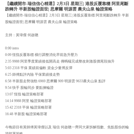
【繼續開市-瑞信信心精選】2月3日 星期三| 港股反覆靠穩 阿里尾斷
跌轉升 半新股輪證面世| 思摩爾 明源雲 農夫山泉 輪證策略
【繼續開市-瑞信信心精選】2月3日 星期三| 港股反覆靠穩 阿里尾斷跌轉升 半新
股輪證面世| 思摩爾 明源雲 農夫山泉 輪證策略
主持：黃瑋傑 何啟聰
0:00 intro
0:09 恆指反覆靠穩 橫行調整消化早前急升壓力
2:35 9988 阿里季度業績後低開高走 傳螞蟻完成整改刺激股價尾段抽升
5:03 2318 平保 業績前偏軟 資金少量博反彈
6:25 師傅點評內險 平保業績後走勢
6:58 半新股走勢強勁 6969 思摩爾 909 明源雲 9633農夫山泉 點評
9:54 快手 股輪同步 要點揀輪證
13:07 恆指 輪證策略部署
14:14 9988 阿里 輪證策略部署
15:42 2318 平保 輪證策略部署
16:48 半新股 輪證策略部署
今晚節目有黃師傅黃瑋傑以及 瑞信 何啟聰一齊同大家拆解指數、焦點股份的輪
證部署策略。