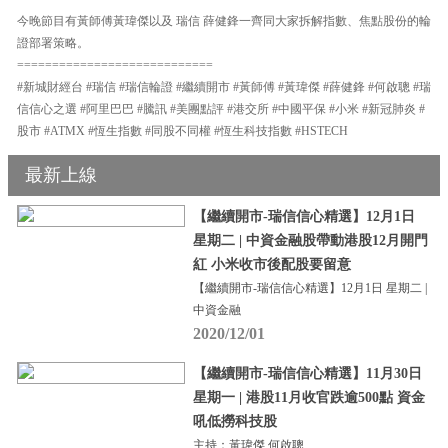
今晚節目有黃師傅黃瑋傑以及 瑞信 薛健鋒一齊同大家拆解指數、焦點股份的輪
證部署策略。
============================
#新城財經台 #瑞信 #瑞信輪證 #繼續開市 #黃師傅 #黃瑋傑 #薛健鋒 #何啟聰 #瑞
信信心之選 #阿里巴巴 #騰訊 #美團點評 #港交所 #中國平保 #小米 #新冠肺炎 #
股市 #ATMX #恆生指數 #同股不同權 #恆生科技指數 #HSTECH
最新上線
【繼續開市-瑞信信心精選】12月1日
星期二 | 中資金融股帶動港股12月開門
紅 小米收市後配股要留意
【繼續開市-瑞信信心精選】12月1日 星期二 |
中資金融
2020/12/01
【繼續開市-瑞信信心精選】11月30日
星期一 | 港股11月收官跌逾500點 資金
吼低撈科技股
主持：黃瑋傑 何啟聰