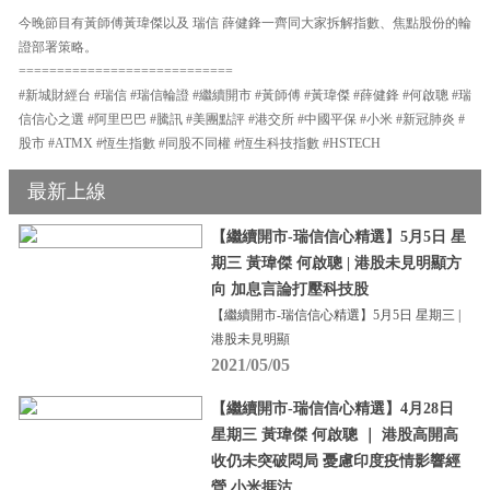
今晚節目有黃師傅黃瑋傑以及 瑞信 薛健鋒一齊同大家拆解指數、焦點股份的輪
證部署策略。
============================
#新城財經台 #瑞信 #瑞信輪證 #繼續開市 #黃師傅 #黃瑋傑 #薛健鋒 #何啟聰 #瑞
信信心之選 #阿里巴巴 #騰訊 #美團點評 #港交所 #中國平保 #小米 #新冠肺炎 #
股市 #ATMX #恆生指數 #同股不同權 #恆生科技指數 #HSTECH
最新上線
【繼續開市-瑞信信心精選】5月5日 星
期三 黃瑋傑 何啟聰 | 港股未見明顯方
向 加息言論打壓科技股
【繼續開市-瑞信信心精選】5月5日 星期三 |
港股未見明顯
2021/05/05
【繼續開市-瑞信信心精選】4月28日
星期三 黃瑋傑 何啟聰 ｜ 港股高開高
收仍未突破悶局 憂慮印度疫情影響經
營 小米捱沽