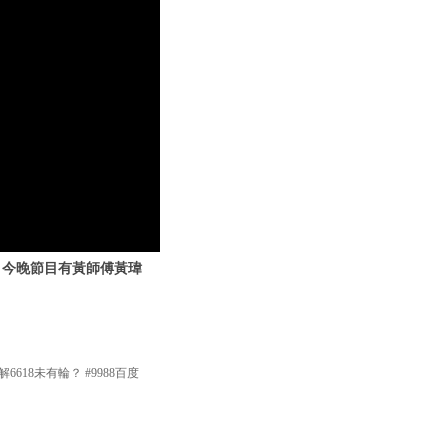
？ 今晚節目有黃師傅黃瑋
618未有輪？ #9988百度