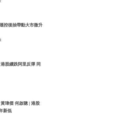
淡
 |滙控後抽帶動大市微升
抽
| 港股續跌阿里反彈 同
黃瑋傑 何啟聰 | 港股
5年新低