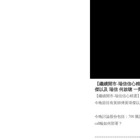
【繼續開市-瑞信信心精
傑以及 瑞信 何啟聰 
【繼續開市-瑞信信心精選】
今晚節目有黃師傅黃瑋傑以
今晚討論股份包括：700 騰訊
call輪如何部署？
====================