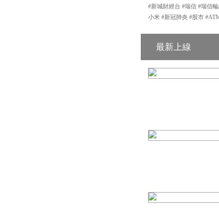
#新城財經台 #瑞信 #瑞信輪
小米 #新冠肺炎 #股市 #AT
最新上線