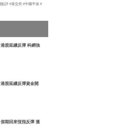
團點評 #港交所 #中國平保 #
| 港股延續反彈 科網強
| 港股延續反彈資金開
| 假期回來恆指反彈 滙