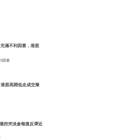
市場充滿不利因素，港股
不利因素
| 港股高開低走成交漸
 |滙控夾淡倉報復反彈近