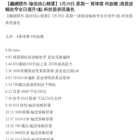
【繼續開市-瑞信信心精選】3月29日 星期一 黃瑋傑 何啟聰 |港股波
幅收窄全日僅升1點 科技股表現遜色
【繼續開市-瑞信信心精選】3月29日 星期一|港股波幅收窄全日僅升1點 科技股
表現遜色
主持：#黃瑋傑 #何啟聰
0:00 Intro
0:05 港股期結前波幅收窄 資金流量偏靜
1:44 HSI圍繞100天線上落 28500成為阻力
2:36 3690美團業績受累新業務 資金低位開call
4:05 1810小米偏軟 資金憧憬新產品發佈
5:14 700騰訊股價受制於下降軌
6:22 百度 9888 守住200元
7:36 快手1024 股價 下試250元支持
9:19 HSI 恆指 輪證策略部署
10:53 3690美團 輪證策略部署
12:37 1810小米 輪證策略部署
14:39 700 騰訊 輪證策略部署
16:15 9888百度 輪證策略部署
17:30 1024 快手 輪證策略部署