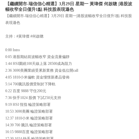
【繼續開市-瑞信信心精選】3月29日 星期一 黃瑋傑 何啟聰 |港股波
幅收窄全日僅升1點 科技股表現遜色
【繼續開市-瑞信信心精選】3月29日 星期一|港股波幅收窄全日僅升1點 科技股
表現遜色
主持：#黃瑋傑 #何啟聰
0:00 Intro
0:05 港股期結前波幅收窄 資金流量偏靜
1:44 HSI圍繞100天線上落 28500成為阻力
2:36 3690美團業績受累新業務 資金低位開call
4:05 1810小米偏軟 資金憧憬新產品發佈
5:14 700騰訊股價受制於下降軌
6:22 百度 9888 守住200元
7:36 快手1024 股價 下試250元支持
9:19 HSI 恆指 輪證策略部署
10:53 3690美團 輪證策略部署
12:37 1810小米 輪證策略部署
14:39 700 騰訊 輪證策略部署
16:15 9888百度 輪證策略部署
17:30 1024 快手 輪證策略部署