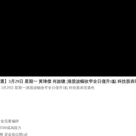
選】3月29日 星期一 黃瑋傑 何啟聰 |港股波幅收窄全日僅升1點 科技股
3月29日 星期一|港股波幅收窄全日僅升1點 科技股表現遜色
 資金流量偏靜
28500成為阻力
務 資金低位開call