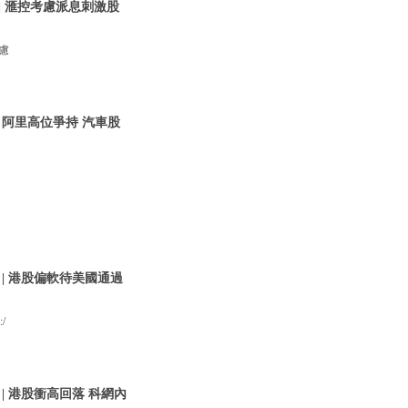
二| 滙控考慮派息刺激股
考慮
三 阿里高位爭持 汽車股
 | 港股偏軟待美國通過
/
 | 港股衝高回落 科網內