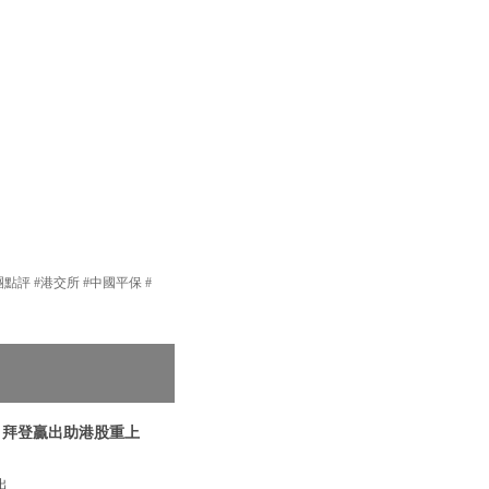
團點評 #港交所 #中國平保 #
| 拜登贏出助港股重上
出