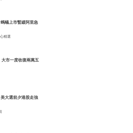
| 螞蟻上市暫緩阿里急
信心精選
 | 大市一度收復兩萬五
| 美大選前夕港股走強
前