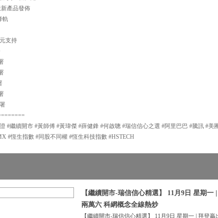
憧憬新產品發佈
降軌
50元支持
署
部署
部署
署
部署
部署
========
證 #繼續開市 #黃師傅 #黃瑋傑 #薛健鋒 #何啟聰 #瑞信信心之選 #阿里巴巴 #騰訊 #美
MX #恆生指數 #同股不同權 #恆生科技指數 #HSTECH
【繼續開市-瑞信信心精選】 11月9日 星期一 
兩萬六 科網概念全線熱炒
【繼續開市-瑞信信心精選】 11月9日 星期一 | 拜登贏