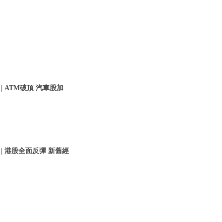
| ATM破頂 汽車股加
 | 港股全面反彈 新舊經