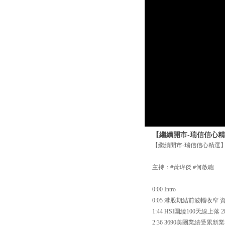
【繼續開市-瑞信信心精
【繼續開市-瑞信信心精選】
主持：#黃瑋傑 #何啟聰
0:00 Intro
0:05 港股期結前波幅收窄
1:44 HSI圍繞100天線上落 
2:36 3690美團業績受累新業