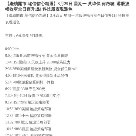
【繼續開市-瑞信信心精選】3月29日 星期一 黃瑋傑 何啟聰 |港股波
幅收窄全日僅升1點 科技股表現遜色
【繼續開市-瑞信信心精選】3月29日 星期一|港股波幅收窄全日僅升1點 科技股
表現遜色
主持：#黃瑋傑 #何啟聰
0:00 Intro
0:05 港股期結前波幅收窄 資金流量偏靜
1:44 HSI圍繞100天線上落 28500成為阻力
2:36 3690美團業績受累新業務 資金低位開call
4:05 1810小米偏軟 資金憧憬新產品發佈
5:14 700騰訊股價受制於下降軌
6:22 百度 9888 守住200元
7:36 快手1024 股價 下試250元支持
9:19 HSI 恆指 輪證策略部署
10:53 3690美團 輪證策略部署
12:37 1810小米 輪證策略部署
14:39 700 騰訊 輪證策略部署
16:15 9888百度 輪證策略部署
17:30 1024 快手 輪證策略部署