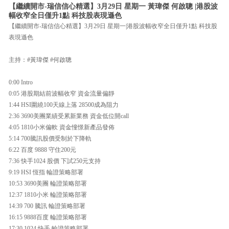
【繼續開市-瑞信信心精選】3月29日 星期一 黃瑋傑 何啟聰 |港股波
幅收窄全日僅升1點 科技股表現遜色
【繼續開市-瑞信信心精選】3月29日 星期一|港股波幅收窄全日僅升1點 科技股
表現遜色
主持：#黃瑋傑 #何啟聰
0:00 Intro
0:05 港股期結前波幅收窄 資金流量偏靜
1:44 HSI圍繞100天線上落 28500成為阻力
2:36 3690美團業績受累新業務 資金低位開call
4:05 1810小米偏軟 資金憧憬新產品發佈
5:14 700騰訊股價受制於下降軌
6:22 百度 9888 守住200元
7:36 快手1024 股價 下試250元支持
9:19 HSI 恆指 輪證策略部署
10:53 3690美團 輪證策略部署
12:37 1810小米 輪證策略部署
14:39 700 騰訊 輪證策略部署
16:15 9888百度 輪證策略部署
17:30 1024 快手 輪證策略部署