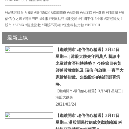
============================
#新城財經台 #瑞信 #瑞信輪證 #繼續開市 #黃師傅 #黃瑋傑 #薛健鋒 #何啟聰 #瑞
信信心之選 #阿里巴巴 #騰訊 #美團點評 #港交所 #中國平保 #小米 #新冠肺炎 #
股市 #ATMX #恆生指數 #同股不同權 #恆生科技指數 #HSTECH
最新上線
【繼續開市-瑞信信心精選】3月24日
星期三 | 港股大跌失守兩萬八 騰訊小
米業績會否扭轉跌勢？ 今晚節目有黃
師傅黃瑋傑以及 瑞信 何啟聰 一齊同大
家拆解指數、焦點股份的輪證部署策
略。
【繼續開市-瑞信信心精選】3月24日 星期三 |
港股大跌失
2021/03/24
【繼續開市-瑞信信心精選】3月17日
星期三|港股悶局拉鋸成交繼續縮減 科