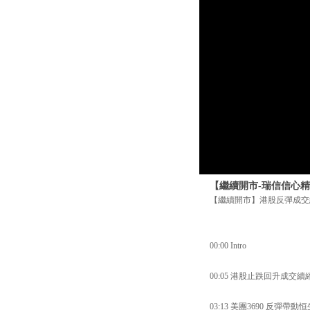
【繼續開市-瑞信信心精
【繼續開市】港股反彈成交
00:00 Intro
00:05 港股止跌回升成交
03:13 美團3690 反