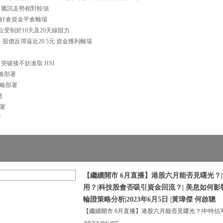
00 騰訊走勢相對較強
反彈 好倉資金平倉離場
揚高位受制於10天及20天線阻力
作多 股價反彈逼近20.5元 資金獲利離場
點 突破後不妨進取 HSI
策略部署
證策略部署
署
部署
署
【繼續開市 6月直播】港股六月能否見曙光？
用？|科技股會否吸引資金回流？| 美息如何
輪證策略分析|2023年6月5日 |黃瑋傑 何啟聰
【繼續開市 6月直播】港股六月能否見曙光？|中特估