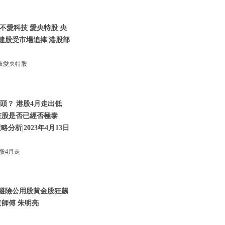
不愛科技 愛央特股 央
建股受市場追捧|港股部
技愛央特股
頭？ 港股4月走出低
技股是否已經否極泰
析|2023年4月13日
股4月走
資金避險公用股黃金股狂飆
師傅 朱明亮