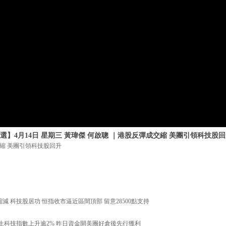
選】4月14日 星期三 黃瑋傑 何啟聰 ｜港股反彈成交縮 美團引領科技股
縮 美團引領科技股回升
續縮減 科技股居功 恒指收市逼近區間頂部 留意28500點支持
彈帶動恒生科技指數上升逾2% 昨日資金開美團好倉後先行獲利