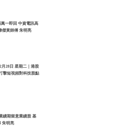
兩萬一即回 中資電訊高
瑋傑黃師傅 朱明亮
2月28日 星期二｜港股
｜打擊短視頻對科技股點
入業績期留意業績股 基
 朱明亮