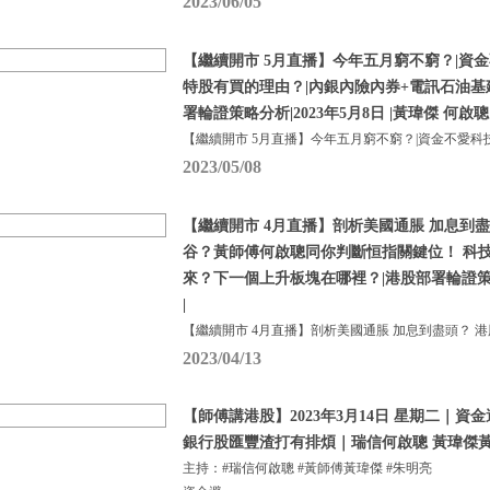
2023/06/05
【繼續開市 5月直播】今年五月窮不窮？|資金
特股有買的理由？|內銀內險內券+電訊石油基
署輪證策略分析|2023年5月8日 |黃瑋傑 何啟聰
【繼續開市 5月直播】今年五月窮不窮？|資金不愛科
2023/05/08
【繼續開市 4月直播】剖析美國通脹 加息到盡
谷？黃師傅何啟聰同你判斷恒指關鍵位！ 科
來？下一個上升板塊在哪裡？|港股部署輪證策略分
|
【繼續開市 4月直播】剖析美國通脹 加息到盡頭？ 港
2023/04/13
【師傅講港股】2023年3月14日 星期二｜
銀行股匯豐渣打有排煩｜瑞信何啟聰 黃瑋傑黃
主持：#瑞信何啟聰 #黃師傅黃瑋傑 #朱明亮