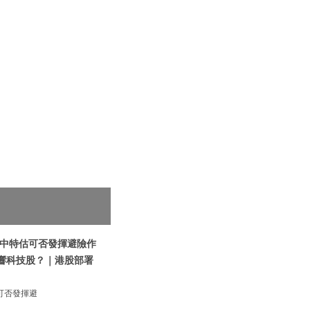
|中特估可否發揮避險作
影響科技股？｜港股部署
可否發揮避