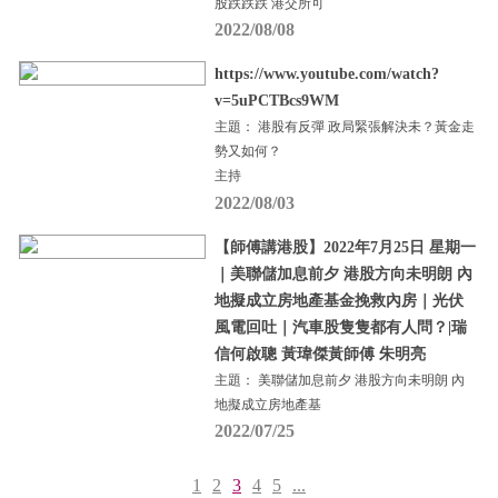
股跌跌跌 港交所可
2022/08/08
https://www.youtube.com/watch?
v=5uPCTBcs9WM
主題： 港股有反彈 政局緊張解決未？黃金走
勢又如何？
主持
2022/08/03
【師傅講港股】2022年7月25日 星期一
｜美聯儲加息前夕 港股方向未明朗 內
地擬成立房地產基金挽救內房｜光伏
風電回吐｜汽車股隻隻都有人問？|瑞
信何啟聰 黃瑋傑黃師傅 朱明亮
主題： 美聯儲加息前夕 港股方向未明朗 內
地擬成立房地產基
2022/07/25
1
2
3
4
5
...