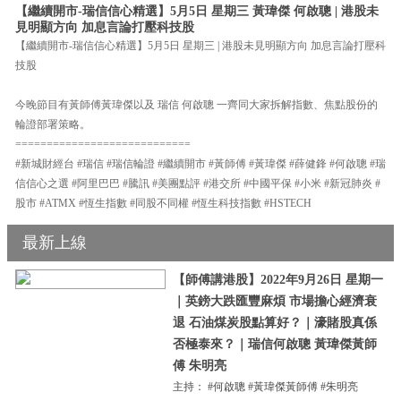
【繼續開市-瑞信信心精選】5月5日 星期三 黃瑋傑 何啟聰 | 港股未
見明顯方向 加息言論打壓科技股
【繼續開市-瑞信信心精選】5月5日 星期三 | 港股未見明顯方向 加息言論打壓科
技股
今晚節目有黃師傅黃瑋傑以及 瑞信 何啟聰 一齊同大家拆解指數、焦點股份的
輪證部署策略。
============================
#新城財經台 #瑞信 #瑞信輪證 #繼續開市 #黃師傅 #黃瑋傑 #薛健鋒 #何啟聰 #瑞
信信心之選 #阿里巴巴 #騰訊 #美團點評 #港交所 #中國平保 #小米 #新冠肺炎 #
股市 #ATMX #恆生指數 #同股不同權 #恆生科技指數 #HSTECH
最新上線
【師傅講港股】2022年9月26日 星期一
｜英鎊大跌匯豐麻煩 市場擔心經濟衰
退 石油煤炭股點算好？｜濠賭股真係
否極泰來？｜瑞信何啟聰 黃瑋傑黃師
傅 朱明亮
主持： #何啟聰 #黃瑋傑黃師傅 #朱明亮