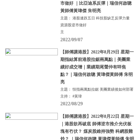
市做好 ｜比亞迪系反彈｜瑞信何啟聰
黃師傅黃瑋傑 朱明亮
主題： 港股連跌五日 科技股缺乏反彈力量
資源股逆市做好
主
2022/09/07
【師傅講港股】2022年8月29日 星期一
期指結算前港股拉鋸兩萬點｜美團業
績好成交增｜業績期尾聲仲有咩焦
點？｜瑞信何啟聰 黃瑋傑黃師傅 朱明
亮
主題： 恒指兩萬點拉鋸 美團業績後如何部署
主持： #黃瑋
2022/08/29
【師傅講港股】2022年8月22日 星期一
｜港股欲再破底 師傅逆市推介光伏板
塊有冇伏？ 煤炭股維持強勢 科網股難
炒？ ｜瑞信何啟聰 黃瑋傑黃師傅 朱明