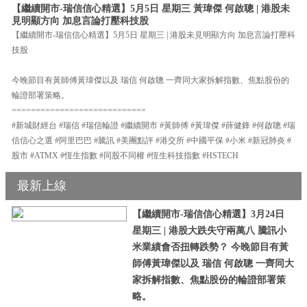
【繼續開市-瑞信信心精選】5月5日 星期三 黃瑋傑 何啟聰 | 港股未
見明顯方向 加息言論打壓科技股
【繼續開市-瑞信信心精選】5月5日 星期三 | 港股未見明顯方向 加息言論打壓科
技股
今晚節目有黃師傅黃瑋傑以及 瑞信 何啟聰 一齊同大家拆解指數、焦點股份的
輪證部署策略。
============================
#新城財經台 #瑞信 #瑞信輪證 #繼續開市 #黃師傅 #黃瑋傑 #薛健鋒 #何啟聰 #瑞
信信心之選 #阿里巴巴 #騰訊 #美團點評 #港交所 #中國平保 #小米 #新冠肺炎 #
股市 #ATMX #恆生指數 #同股不同權 #恆生科技指數 #HSTECH
最新上線
【繼續開市-瑞信信心精選】3月24日
星期三 | 港股大跌失守兩萬八 騰訊小
米業績會否扭轉跌勢？ 今晚節目有黃
師傅黃瑋傑以及 瑞信 何啟聰 一齊同大
家拆解指數、焦點股份的輪證部署策
略。