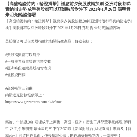
【高盛輪證特約：輪證搏擊】議息前夕美股波幅加劇 亞洲時段都睇
實納指走勢|成手美股都可以亞洲時段對沖下 2021年1月26日 孫明哲
朱明亮|輪證部署
【高盛輪證特約：輪證搏擊】議息前夕美股波幅加劇 亞洲時段都睇實納指走勢|
成手美股都可以亞洲時段對沖下 2021年1月26日 孫明哲 朱明亮|輪證部署
美股投資可以借美股指數的相關衍生產品，好處包括：
#美股指數都可以對沖
#一般股票買賣渠道港幣交收
#亞洲時段追蹤美股期貨表現
#低投資門欄
#高盛輪證三部曲
納斯達克指數報價即上：
https://www.gswarrants.com.hk/tc/stoc...
窩輪、牛熊證加加埋埋成千上萬隻，高盛（亞洲）衍生工具部董事總經理 孫明
哲 及主持 朱明亮 每逢星期三 下午2:37 喺【新城財經台-財經直播】專頁及【新
城play】頻道同你見面，傳授輪證心法，助你練好揀輪功力，一擊即中！