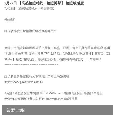
7月22日 【高盛輪證特約：輪證搏擊】 輪證敏感度
7月22日 【高盛輪證特約：輪證搏擊】
#敏感度
咩係敏感度？揀輪證睇敏感度有咩用？
窩輪、牛熊證加加埋埋成千上萬隻，高盛（亞洲）衍生工具部董事總經理 孫明
哲 及主持 朱明亮 每逢星期三 下午2:37 喺【新城財經台-財經直播】專頁及【新
城play】頻道同你見面，傳授輪證心法，助你練好揀輪功力，一擊即中！
==============================
想了解更多輪證技巧及市場資訊？即上高盛網站
https://www.gswarrants.com.hk
#高盛 #高盛認股證牛熊證 #GS #GSWarrants #輪證 #認股證 #窩輪 #牛熊證
#Warrants #CBBC #新城財經台 #metrofinance #輪證搏擊
最新上線