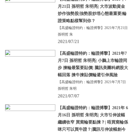
月21日 孫明哲 朱明亮| 大市波動資金
炒作強勢股|強勢股炒埋心態最重要|輪
證策略點樣幫到你？
【高盛輪證特約：輪證搏擊】2021年7月21日
孫明哲 朱
2021/07/21
【高盛輪證特約：輪證搏擊】2021年7
月7日 孫明哲 朱明亮| 小鵬上市輪證同
步 揀輪最緊要貼價| 騰訊美團科網股大
幅回落 揀牛揀貼價輪避引伸風險
【高盛輪證特約：輪證搏擊】2021年7月7日
孫明哲 朱明
2021/07/07
【高盛輪證特約：輪證搏擊】2021年 6
月16日 孫明哲 朱明亮| 大市引伸波幅
繼續收窄 買窩輪要點揀？| 唔買窩輪係
咪只可以買牛證？|騰訊引伸波幅創今