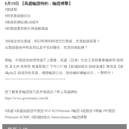
8月19日 【高盛輪證特約：輪證搏擊】
#業績期
#阿里業績聽日出
#業績前揀貼價call或牛
#炒業績要控制引伸波幅風險
388港交所出業績，明日即將到阿里巴巴業績，究竟點樣部署？
出業績股份仲有友邦以及平安好醫生，究竟你會點揀？
窩輪、牛熊證加加埋埋成千上萬隻，高盛（亞洲）衍生工具部董事總經理 孫明
哲 及主持 朱明亮 每逢星期三 下午2:37 喺【新城財經台-財經直播】專頁及【新
城play】頻道同你見面，傳授輪證心法，助你練好揀輪功力，一擊即中！
==============================
想了解更多輪證技巧及市場資訊？即上高盛網站
https://www.gswarrants.com.hk
#高盛 #高盛認股證牛熊證 #GS #GSWarrants #輪證 #認股證 #窩輪 #牛熊證
#Warrants #CBBC #新城財經台 #metrofinance #輪證搏擊