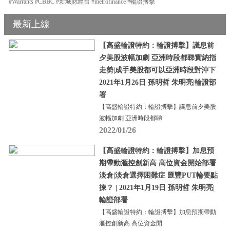
#Warrants #CBBC #新城財經台 #metrofinance #輪證搏擊
最新上線
【高盛輪證特約：輪證搏擊】議息前
夕美股波幅加劇 亞洲時段都睇實納指
走勢|成手美股都可以亞洲時段對沖下
2021年1月26日 孫明哲 朱明亮|輪證部
署
【高盛輪證特約：輪證搏擊】議息前夕美股
波幅加劇 亞洲時段都睇
2022/01/26
【高盛輪證特約：輪證搏擊】加息預
期帶動滙控創新高 高位資金開始部署
淡倉|淡倉選擇困難症 匯豐PUT輪要點
揀？ | 2021年1月19日 孫明哲 朱明亮|
輪證部署
【高盛輪證特約：輪證搏擊】加息預期帶動
滙控創新高 高位資金開