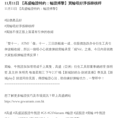
11月11日 【高盛輪證特約：輪證搏擊】買輪唔好淨係睇槓桿
11月11日 【高盛輪證特約：輪證搏擊】
#貼價產品好
#買輪唔好淨係睇槓桿
#風險不僅正股上落還有引伸的收縮
「雙十一」 ATMJ「傷」十一，三日跌幅逾一成，但股價急跌亦令衍生工具引
伸波幅收縮，所以一個唔小心就會揀錯窩輪承受「縮Vol」之痛。今日內容就教
大家點樣揀輪證博反彈！
窩輪、牛熊證加加埋埋成千上萬隻，高盛（亞洲）衍生工具部董事總經理 孫明
哲 及主持 朱明亮 每逢星期三 下午2:37 喺【新城財經台-財經直播】專頁及【新
城play】頻道同你見面，傳授輪證心法，助你練好揀輪功力，一擊即中！
==============================
想了解更多輪證技巧及市場資訊？即上高盛網站
https://www.gswarrants.com.hk
#高盛 #高盛認股證牛熊證 #GS #GSWarrants #輪證 #認股證 #窩輪 #牛熊證