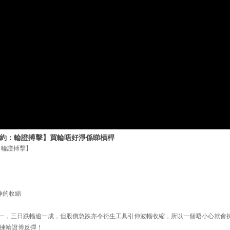
證特約：輪證搏擊】買輪唔好淨係睇槓桿
約：輪證搏擊】
伸的收縮
」十一，三日跌幅逾一成，但股價急跌亦令衍生工具引伸波幅收縮，所以一個唔小心就會揀
揀輪證博反彈！