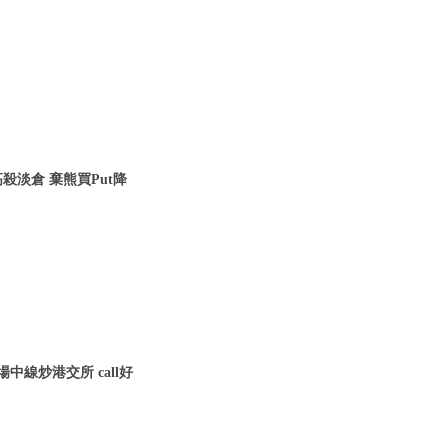
殺淡倉 棄熊買Put降
中線炒港交所 call好