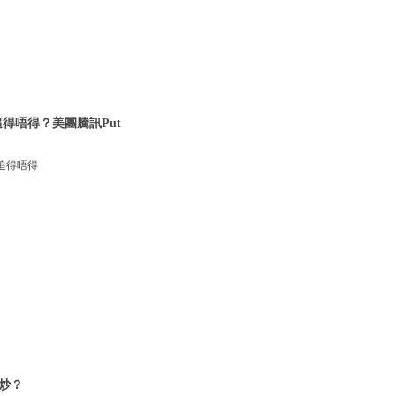
得唔得？美團騰訊Put
追得唔得
炒？