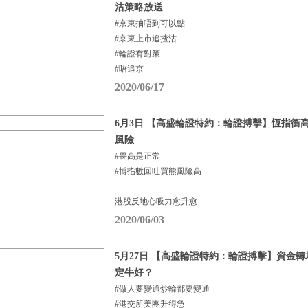
沽策略放送
#京東抽唔到可以點
#京東上市追揸沽
#輪證有對策
#唔追京
2020/06/17
6月3日 【高盛輪證特約：輪證搏擊】恆指衝高
風險
#畏高是正常
#博指數回吐買熊風險高
港股反地心吸力愈升愈
2020/06/03
5月27日 【高盛輪證特約：輪證搏擊】資金轉場
定牛好？
#做人要變通炒輪都要變通
#港交所美團升得急