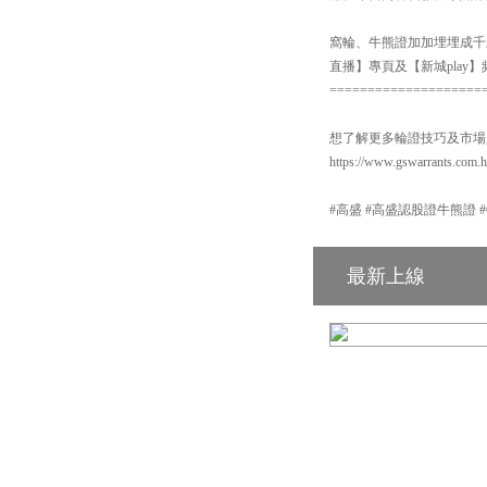
窩輪、牛熊證加加埋埋成千上
直播】專頁及【新城pla
====================
想了解更多輪證技巧及市場
https://www.gswarrants.com.
#高盛 #高盛認股證牛熊證 #GS #
最新上線