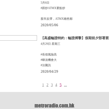
5月6日
#跟炒ATMX要點炒
股市反彈，ATMX雖然都
2020/05/06
【高盛輪證特約：輪證搏擊】假期前夕部署要
4月29日 星期三
#長假風險高
#睇淡機會大
#沽騰訊
2020/04/29
1
2
3
4
5
...