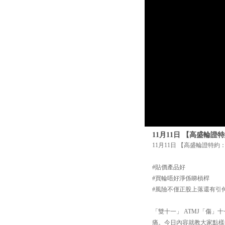
11月11日 【高盛輪
11月11日 【高盛輪證特
#貼價產品好
#買輪唔好淨係睇槓桿
#風險不僅正股上落還有引
「雙十一」 ATMJ「傷
痛。今日內容就教大家點樣