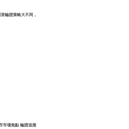
阿里輪證策略大不同，
市市場焦點 輪證追揸