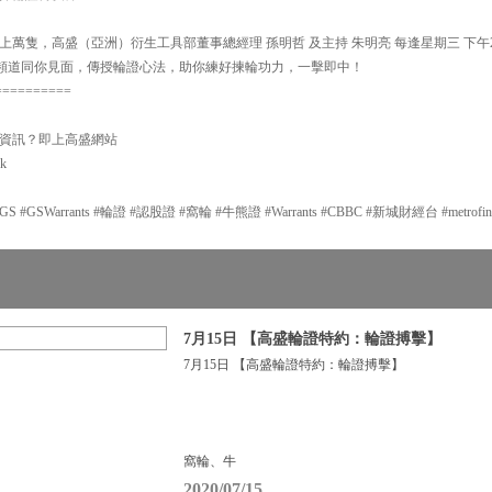
萬隻，高盛（亞洲）衍生工具部董事總經理 孫明哲 及主持 朱明亮 每逢星期三 下午2:
y】頻道同你見面，傳授輪證心法，助你練好揀輪功力，一擊即中！
==========
資訊？即上高盛網站
hk
GSWarrants #輪證 #認股證 #窩輪 #牛熊證 #Warrants #CBBC #新城財經台 #metrofi
7月15日 【高盛輪證特約：輪證搏擊】
7月15日 【高盛輪證特約：輪證搏擊】
窩輪、牛
2020/07/15