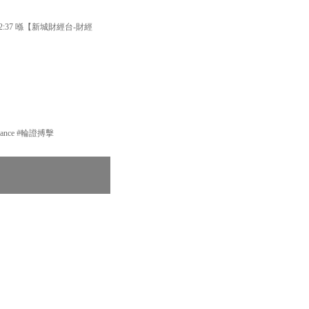
37 喺【新城財經台-財經
nance #輪證搏擊