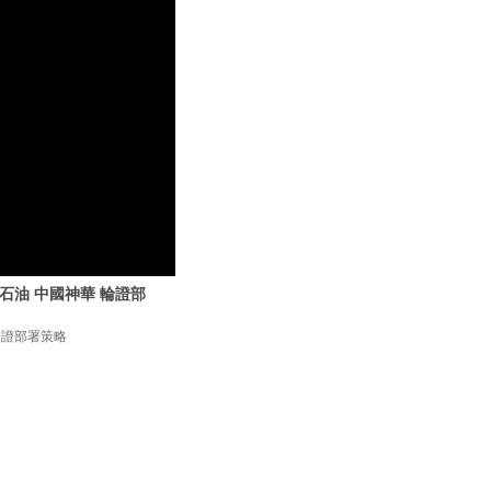
中石油 中國神華 輪證部
 輪證部署策略