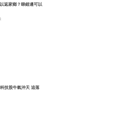
以返家鄉？睇錯邊可以
朱
】
年科技股牛氣沖天 追落