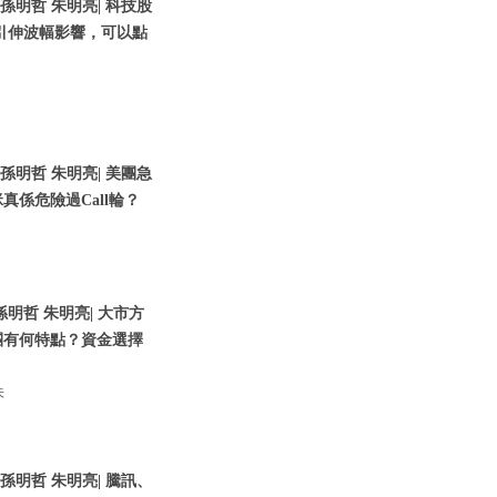
 孫明哲 朱明亮| 科技股
引伸波幅影響，可以點
 孫明哲 朱明亮| 美團急
係危險過Call輪？
孫明哲 朱明亮| 大市方
團有何特點？資金選擇
朱
 孫明哲 朱明亮| 騰訊、