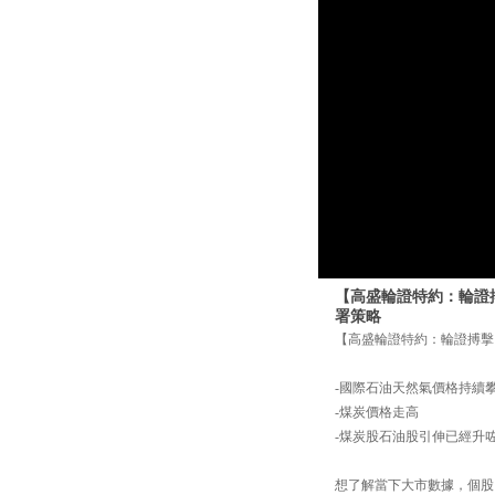
【高盛輪證特約：輪證搏擊
署策略
【高盛輪證特約：輪證搏擊】2
-國際石油天然氣價格持續
-煤炭價格走高
-煤炭股石油股引伸已經升
想了解當下大市數據，個股以及