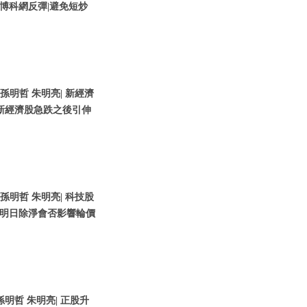
博科網反彈|避免短炒
 孫明哲 朱明亮| 新經濟
新經濟股急跌之後引伸
 孫明哲 朱明亮| 科技股
控明日除淨會否影響輪價
孫明哲 朱明亮| 正股升