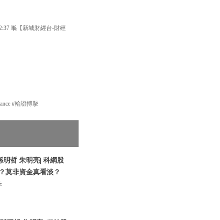
37 喺【新城財經台-財經
nance #輪證搏擊
孫明哲 朱明亮| 科網股
多？莫非資金真看淡？
朱