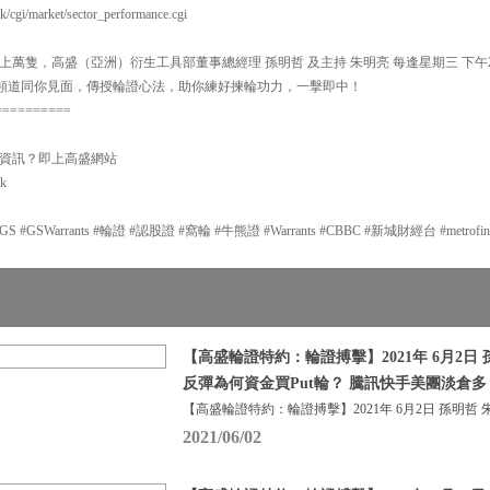
k/cgi/market/sector_performance.cgi
萬隻，高盛（亞洲）衍生工具部董事總經理 孫明哲 及主持 朱明亮 每逢星期三 下午2:
y】頻道同你見面，傳授輪證心法，助你練好揀輪功力，一擊即中！
==========
資訊？即上高盛網站
hk
GSWarrants #輪證 #認股證 #窩輪 #牛熊證 #Warrants #CBBC #新城財經台 #metrofi
【高盛輪證特約：輪證搏擊】2021年 6月2日 
反彈為何資金買Put輪？ 騰訊快手美團淡倉
【高盛輪證特約：輪證搏擊】2021年 6月2日 孫明哲 
2021/06/02