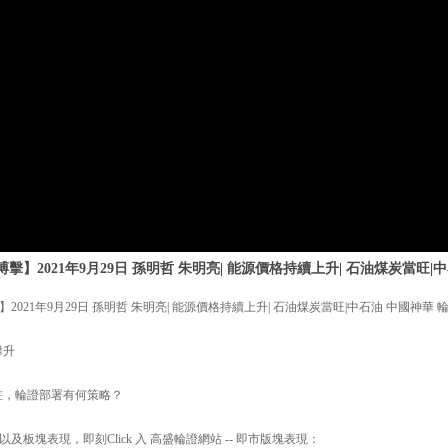
】2021年9月29日 孫明哲 朱明亮| 能源價格持續上升| 石油煤炭當旺|
021年9月29日 孫明哲 朱明亮| 能源價格持續上升| 石油煤炭當旺|中石油 中國神華
攀升
咗，輪證部署有何策略？
板塊表現，即刻Click 入 高盛輪證網站 -- 即市版塊表現：