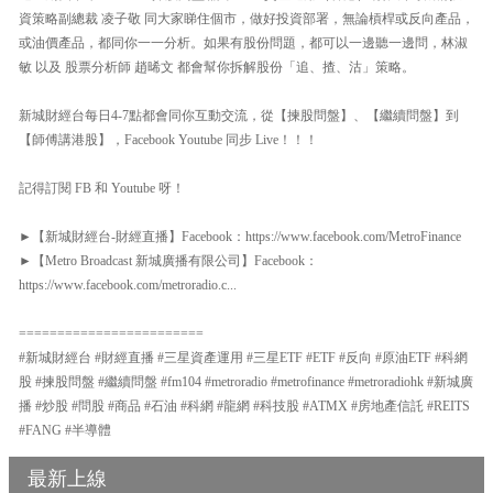
資策略副總裁 凌子敬 同大家睇住個市，做好投資部署，無論槓桿或反向產品，
或油價產品，都同你一一分析。如果有股份問題，都可以一邊聽一邊問，林淑
敏 以及 股票分析師 趙晞文 都會幫你拆解股份「追、揸、沽」策略。
新城財經台每日4-7點都會同你互動交流，從【揀股問盤】、【繼續問盤】到
【師傅講港股】，Facebook Youtube 同步 Live！！！
記得訂閱 FB 和 Youtube 呀！
►【新城財經台-財經直播】Facebook：https://www.facebook.com/MetroFinance
►【Metro Broadcast 新城廣播有限公司】Facebook：
https://www.facebook.com/metroradio.c...
========================
#新城財經台 #財經直播 #三星資產運用 #三星ETF #ETF #反向 #原油ETF #科網
股 #揀股問盤 #繼續問盤 #fm104 #metroradio #metrofinance #metroradiohk #新城廣
播 #炒股 #問股 #商品 #石油 #科網 #龍網 #科技股 #ATMX #房地產信託 #REITS
#FANG #半導體
最新上線