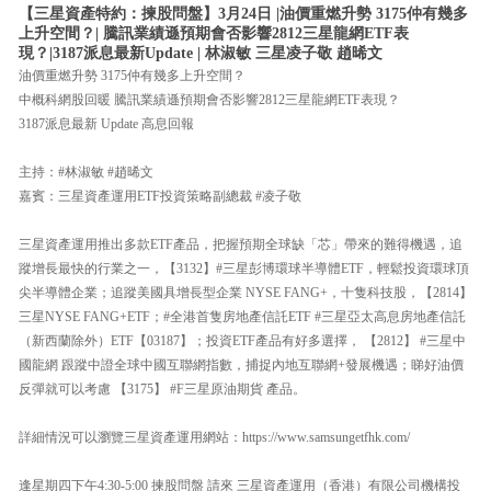
【三星資產特約：揀股問盤】3月24日 |油價重燃升勢 3175仲有幾多
上升空間？| 騰訊業績遜預期會否影響2812三星龍網ETF表
現？|3187派息最新Update | 林淑敏 三星凌子敬 趙晞文
油價重燃升勢 3175仲有幾多上升空間？
中概科網股回暖 騰訊業績遜預期會否影響2812三星龍網ETF表現？
3187派息最新 Update 高息回報
主持：#林淑敏 #趙晞文
嘉賓：三星資產運用ETF投資策略副總裁 #凌子敬
三星資產運用推出多款ETF產品，把握預期全球缺「芯」帶來的難得機遇，追
蹤增長最快的行業之一，【3132】#三星彭博環球半導體ETF，輕鬆投資環球頂
尖半導體企業；追蹤美國具增長型企業 NYSE FANG+，十隻科技股，【2814】
三星NYSE FANG+ETF；#全港首隻房地產信託ETF #三星亞太高息房地產信託
（新西蘭除外）ETF【03187】；投資ETF產品有好多選擇， 【2812】 #三星中
國龍網 跟蹤中證全球中國互聯網指數，捕捉內地互聯網+發展機遇；睇好油價
反彈就可以考慮 【3175】 #F三星原油期貨 產品。
詳細情況可以瀏覽三星資產運用網站：https://www.samsungetfhk.com/
逢星期四下午4:30-5:00 揀股問盤 請來 三星資產運用（香港）有限公司機構投