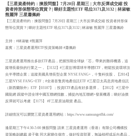
【三星資產特約：揀股問盤】7月20日 星期三 | 大市反彈成交縮 投
資者持形保態等位買貨？| 睇好主題性ETF 吼位3171及3132 | 林淑敏
熊麗萍 三星蕭佩鈴
【三星資產特約：揀股問盤】7月20日 星期三 | 大市反彈成交縮 投資者持形保
態等位買貨？| 睇好主題性ETF 吼位3171及3132 | 林淑敏 熊麗萍 三星蕭佩鈴
主持：#林淑敏 #熊麗萍
嘉賓：三星資產運用ETF投資策略師 #蕭佩鈴
三星資產運用推出多款ETF產品，把握預期全球缺「芯」帶來的難得機遇，追
蹤增長最快的行業之一，【3132】#三星彭博環球半導體ETF，輕鬆投資環球頂
尖半導體企業；追蹤美國具增長型企業 NYSE FANG+，十隻科技股，【2814】
三星NYSE FANG+ETF；#全港首隻房地產信託ETF #三星亞太高息房地產信託
（新西蘭除外）ETF【03187】；投資ETF產品有好多選擇， 【2812】 #三星中
國龍網 跟蹤中證全球中國互聯網指數，捕捉內地互聯網+發展機遇；睇好油價
反彈就可以考慮 【3175】 #F三星原油期貨 產品。
詳細情況可以瀏覽三星資產運用網站：https://www.samsungetfhk.com/
逢星期三下午4:30-5:00 揀股問盤 請來 三星資產運用（香港）有限公司機構投
資策略副總裁 凌子敬 同大家睇住個市，做好投資部署，無論槓桿或反向產品，