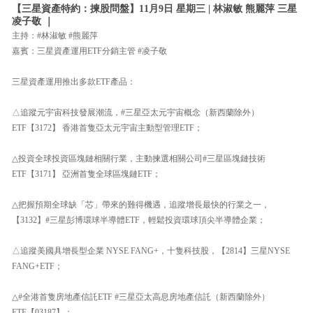
【三星資產特約：揀股問盤】11月9日 星期三 | 林淑敏 熊麗萍 三星
凌子敬 ｜
主持：#林淑敏 #熊麗萍
嘉賓：三星資產運用ETF分銷主管 #凌子敬
三星資產運用推出多款ETF產品：
△追蹤元宇宙科技發展潮流，#三星亞太元宇宙概念（新西蘭除外）
ETF【3172】 香港首隻亞太元宇宙主動型管理ETF；
△投資全球投資區塊鏈相關行業，主動揀選相關公司#三星區塊鏈技術
ETF【3171】 亞洲首隻全球區塊鏈ETF；
△把握預期全球缺「芯」帶來的難得機遇，追蹤增長最快的行業之一，
【3132】#三星彭博環球半導體ETF，輕鬆投資環球頂尖半導體企業；
△追蹤美國具增長型企業 NYSE FANG+，十隻科技股，【2814】三星NYSE
FANG+ETF；
△#全港首隻房地產信託ETF #三星亞太高息房地產信託（新西蘭除外）
ETF【03187】；