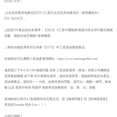
FANG+ETF；
△#全港首隻房地產信託ETF #三星亞太高息房地產信託（新西蘭除外）
ETF【03187】；
△投資ETF產品有好多選擇，【2812】 #三星中國龍網 跟蹤中證全球中國互聯網
指數，捕捉內地互聯網+發展機遇；
△睇好油價反彈就可以考慮 【3175】 #F三星原油期貨產品。
詳細情況可以瀏覽三星資產運用網站：https://www.samsungetfhk.com/
逢星期三下午4:30-5:00 揀股問盤 請來 三星資產運用（香港）有限公司機構投
資策略副總裁 凌子敬 同大家睇住個市，做好投資部署，無論槓桿或反向產品，
或油價產品，都同你一一分析。如果有股份問題，都可以一邊聽一邊問，林淑
敏 以及 股票分析師 熊麗萍 都會幫你拆解股份「追、揸、沽」策略。
新城財經台每日4-7點都會同你互動交流，從【揀股問盤】到【師傅講港股】，
專頁與Youtube 同步 Live！！！
記得訂閱呀！