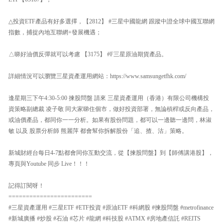
△投資ETF產品有好多選擇，【2812】 #三星中國龍網 跟蹤中證全球中國互聯網
指數，捕捉內地互聯網+發展機遇；
△睇好油價反彈就可以考慮 【3175】 #F三星原油期貨產品。
詳細情況可以瀏覽三星資產運用網站：https://www.samsungetfhk.com/
逢星期三下午4:30-5:00 揀股問盤 請來 三星資產運用（香港）有限公司機構投
資策略副總裁 凌子敬 同大家睇住個市，做好投資部署，無論槓桿或反向產品，
或油價產品，都同你一一分析。如果有股份問題，都可以一邊聽一邊問，林淑
敏 以及 股票分析師 熊麗萍 都會幫你拆解股份「追、揸、沽」策略。
新城財經台每日4-7點都會同你互動交流，從【揀股問盤】到【師傅講港股】，
專頁與Youtube 同步 Live！！！
記得訂閱呀！
========================
#三星資產運用 #三星ETF #ETF投資 #原油ETF #科網股 #揀股問盤 #metrofinance
#新城廣播 #炒股 #石油 #芯片 #龍網 #科技股 #ATMX #房地產信託 #REITS