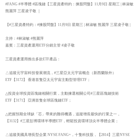
#FANG #半導體 #區塊鏈【三星資產特約：揀股問盤】11月9日 星期三 | 林淑敏
熊麗萍 三星凌子敬 ｜
【#三星資產特約：#揀股問盤】11月9日 星期三 | 林淑敏 熊麗萍 三星凌子敬 |
主持：#林淑敏 #熊麗萍
嘉賓：三星資產運用ETF分銷主管 #凌子敬
三星資產運用推出多款ETF產品：
△追蹤元宇宙科技發展潮流，#三星亞太元宇宙概念（新西蘭除外）
ETF【3172】 香港首隻亞太元宇宙主動型管理ETF；
△投資全球投資區塊鏈相關行業，主動揀選相關公司#三星區塊鏈技術
ETF【3171】 亞洲首隻全球區塊鏈ETF；
△把握預期全球缺「芯」帶來的難得機遇，追蹤增長最快的行業之一，
【3132】#三星彭博環球半導體ETF，輕鬆投資環球頂尖半導體企業；
△追蹤美國具增長型企業 NYSE FANG+，十隻科技股，【2814】三星NYSE