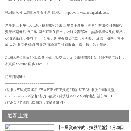
詳細情況可以瀏覽三星資產運用網站：https://www.samsungetfhk.com/
逢星期三下午4:30-5:00 揀股問盤 請來 三星資產運用（香港）有限公司機構投
資策略副總裁 凌子敬 同大家睇住個市，做好投資部署，無論槓桿或反向產品，
或油價產品，都同你一一分析。如果有股份問題，都可以一邊聽一邊問，林淑
敏 以及 股票分析師 熊麗萍 都會幫你拆解股份「追、揸、沽」策略。
新城財經台每日4-7點都會同你互動交流，從【揀股問盤】到【師傅講港股】，
專頁與Youtube 同步 Live！！！
記得訂閱呀！
========================
#港股 #三星資產運用 #三星ETF #ETF投資 #原油ETF #科網股 #揀股問盤
#metrofinance # #石油 #芯片 #龍網 #科技股 #ATMX #房地產信託 #REITS
#FANG #半導體 #區塊鏈 #虛擬貨幣ETF
最新上線
【三星資產特約：揀股問盤】1月20日