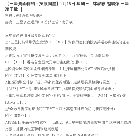
【三星資產特約：揀股問盤】2月15日 星期三 | 林淑敏 熊麗萍 三星
凌子敬 ｜
主持：#林淑敏 #熊麗萍
嘉賓：三星資產運用ETF分銷主管 #凌子敬
三星資產運用推出多款ETF產品：
△#三星比特幣期貨主動型ETF【3135】幫你用便利的投資渠道參與虛擬資產有
關投資
△追蹤元宇宙科技發展潮流，#三星亞太元宇宙概念（新西蘭除外）
ETF【3172】 香港首隻亞太元宇宙主動型管理ETF；
△投資全球投資區塊鏈相關行業，主動揀選相關公司#三星區塊鏈技術
ETF【3171】 亞洲首隻全球區塊鏈ETF；
△把握預期全球缺「芯」帶來的難得機遇，追蹤增長最快的行業之一，
【3132】#三星彭博環球半導體ETF，輕鬆投資環球頂尖半導體企業；
△追蹤美國具增長型企業 NYSE FANG+，十隻科技股，【2814】三星NYSE
FANG+ETF；
△#全港首隻房地產信託ETF #三星亞太高息房地產信託（新西蘭除外）
ETF【03187】；
△投資ETF產品有好多選擇，【2812】 #三星中國龍網 跟蹤中證全球中國互聯網
指數，捕捉內地互聯網+發展機遇；
△睇好油價反彈就可以考慮 【3175】 #F三星原油期貨產品。