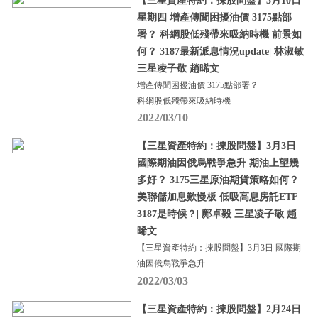
【三星資產特約：揀股問盤】3月10日
星期四 增產傳聞困擾油價 3175點部
署？ 科網股低殘帶來吸納時機 前景如
何？ 3187最新派息情況update| 林淑敏
三星凌子敬 趙晞文
增產傳聞困擾油價 3175點部署？
科網股低殘帶來吸納時機
2022/03/10
【三星資產特約：揀股問盤】3月3日
國際期油因俄烏戰爭急升 期油上望幾
多好？ 3175三星原油期貨策略如何？
美聯儲加息歎慢板 低吸高息房託ETF
3187是時候？| 鄺卓毅 三星凌子敬 趙
晞文
【三星資產特約：揀股問盤】3月3日 國際期
油因俄烏戰爭急升
2022/03/03
【三星資產特約：揀股問盤】2月24日