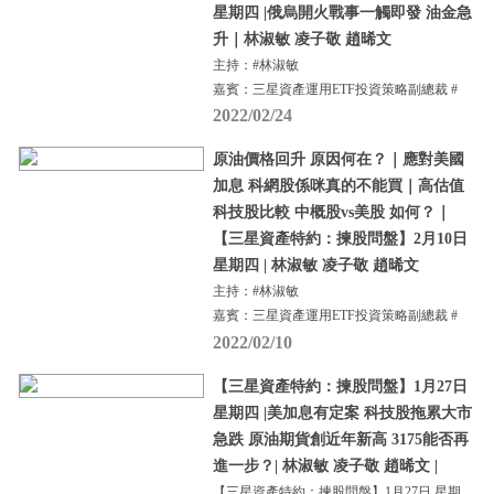
星期四 |俄烏開火戰事一觸即發 油金急
升｜林淑敏 凌子敬 趙晞文
主持：#林淑敏
嘉賓：三星資產運用ETF投資策略副總裁 #
2022/02/24
原油價格回升 原因何在？｜應對美國
加息 科網股係咪真的不能買｜高估值
科技股比較 中概股vs美股 如何？｜
【三星資產特約：揀股問盤】2月10日
星期四 | 林淑敏 凌子敬 趙晞文
主持：#林淑敏
嘉賓：三星資產運用ETF投資策略副總裁 #
2022/02/10
【三星資產特約：揀股問盤】1月27日
星期四 |美加息有定案 科技股拖累大市
急跌 原油期貨創近年新高 3175能否再
進一步？| 林淑敏 凌子敬 趙晞文 |
【三星資產特約：揀股問盤】1月27日 星期