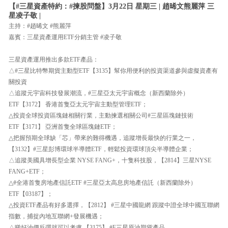
【#三星資產特約：#揀股問盤】3月22日 星期三 | 趙晞文熊麗萍 三
星凌子敬 |
主持：#趙晞文 #熊麗萍
嘉賓：三星資產運用ETF分銷主管 #凌子敬
三星資產運用推出多款ETF產品：
△#三星比特幣期貨主動型ETF【3135】幫你用便利的投資渠道參與虛擬資產有
關投資
△追蹤元宇宙科技發展潮流，#三星亞太元宇宙概念（新西蘭除外）
ETF【3172】 香港首隻亞太元宇宙主動型管理ETF；
△投資全球投資區塊鏈相關行業，主動揀選相關公司#三星區塊鏈技術
ETF【3171】 亞洲首隻全球區塊鏈ETF；
△把握預期全球缺「芯」帶來的難得機遇，追蹤增長最快的行業之一，
【3132】#三星彭博環球半導體ETF，輕鬆投資環球頂尖半導體企業；
△追蹤美國具增長型企業 NYSE FANG+，十隻科技股，【2814】三星NYSE
FANG+ETF；
△#全港首隻房地產信託ETF #三星亞太高息房地產信託（新西蘭除外）
ETF【03187】；
△投資ETF產品有好多選擇，【2812】 #三星中國龍網 跟蹤中證全球中國互聯網
指數，捕捉內地互聯網+發展機遇；
△睇好油價反彈就可以考慮 【3175】 #F三星原油期貨產品。