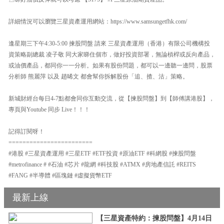
詳細情況可以瀏覽三星資產運用網站：https://www.samsungetfhk.com/
逢星期三下午4:30-5:00 揀股問盤 請來 三星資產運用（香港）有限公司機構投
資策略副總裁 凌子敬 同大家睇住個市，做好投資部署，無論槓桿或反向產品，
或油價產品，都同你一一分析。如果有股份問題，都可以一邊聽一邊問，股票
分析師 熊麗萍 以及 趙晞文 都會幫你拆解股份「追、揸、沽」策略。
新城財經台每日4-7點都會同你互動交流，從【揀股問盤】到【師傅講港股】，
專頁與Youtube 同步 Live！！！
記得訂閱呀！
========================
#港股 #三星資產運用 #三星ETF #ETF投資 #原油ETF #科網股 #揀股問盤
#metrofinance # #石油 #芯片 #龍網 #科技股 #ATMX #房地產信託 #REITS
#FANG #半導體 #區塊鏈 #虛擬貨幣ETF
最新上線
【三星資產特約：揀股問盤】4月14日