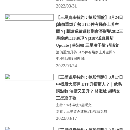
2022/03/31
【三星資產特約：揀股問盤】3月24日
|油價重燃升勢 3175仲有幾多上升空
間？| 騰訊業績遜預期會否影響2812三
星龍網ETF表現？|3187派息最新
Update | 林淑敏 三星凌子敬 趙晞文
油價重燃升勢 3175仲有幾多上升空間？
中概科網股回暖 騰
2022/03/24
【三星資產特約：揀股問盤】3月17日
中概股大反彈 ETF升幅驚人？｜俄烏
講點數 油價又回升？|林淑敏 趙晞文
三星凌子敬
主持：#林淑敏 #趙晞文
嘉賓：三星資產運用ETF投資策略
2022/03/17