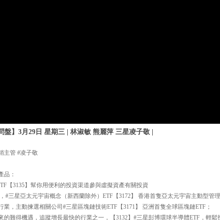
】3月29日 星期三 | 林淑敏 熊麗萍 三星凌子敬 |
銷主管 #凌子敬
產品：
TF【3135】幫你用便利的投資渠道參與虛擬資產有關投資
#三星亞太元宇宙概念（新西蘭除外）ETF【3172】 香港首隻亞太元宇宙主動型管理
業，主動揀選相關公司#三星區塊鏈技術ETF【3171】 亞洲首隻全球區塊鏈ETF；
來的難得機遇，追蹤增長最快的行業之一，【3132】#三星彭博環球半導體ETF，輕