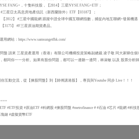
E FANG+，十隻科技股，【2814】三星NYSE FANG+ETF；
 #三星亞太高息房地產信託（新西蘭除外）ETF【03187】；
，【2812】 #三星中國龍網 跟蹤中證全球中國互聯網指數，捕捉內地互聯網+發展機遇
3175】 #F三星原油期貨產品。
ttps://www.samsungetfhk.com/
00 揀股問盤 請來 三星資產運用（香港）有限公司機構投資策略副總裁 凌子敬 同大家睇
，都同你一一分析。如果有股份問題，都可以一邊聽一邊問，林淑敏 以及 股票分析師
你互動交流，從【揀股問盤】到【師傅講港股】，專頁與Youtube 同步 Live！！！
====
 #ETF投資 #原油ETF #科網股 #揀股問盤 #metrofinance # #石油 #芯片 #龍網 #科
#區塊鏈 #虛擬貨幣ETF