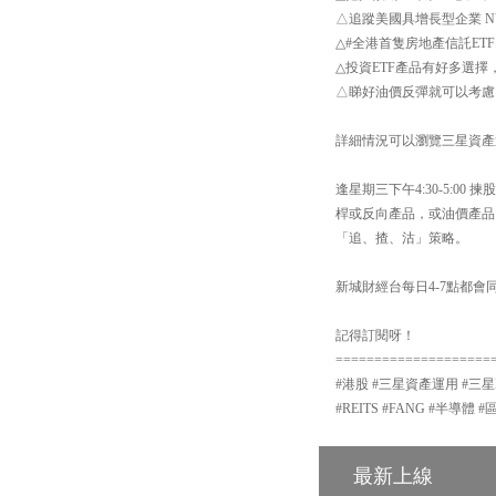
△追蹤美國具增長型企業 NYS
△#全港首隻房地產信託ETF
△投資ETF產品有好多選擇
△睇好油價反彈就可以考慮 【
詳細情況可以瀏覽三星資產運用網站：h
逢星期三下午4:30-5:
桿或反向產品，或油價產品
「追、揸、沽」策略。
新城財經台每日4-7點都會同
記得訂閱呀！
====================
#港股 #三星資產運用 #三星ETF
#REITS #FANG #半導體 
最新上線