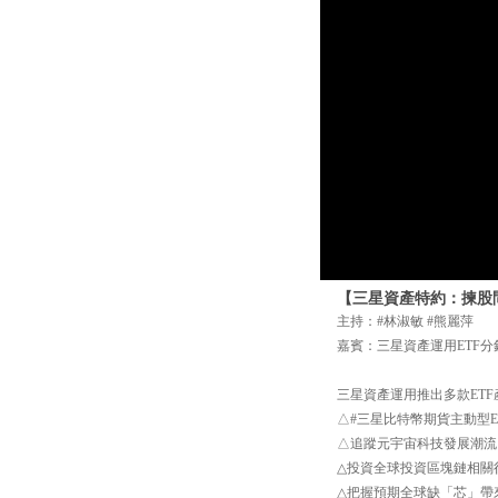
【三星資產特約：揀股問盤
主持：#林淑敏 #熊麗萍
嘉賓：三星資產運用ETF分
三星資產運用推出多款ETF
△#三星比特幣期貨主動型E
△追蹤元宇宙科技發展潮流，
△投資全球投資區塊鏈相關行
△把握預期全球缺「芯」帶