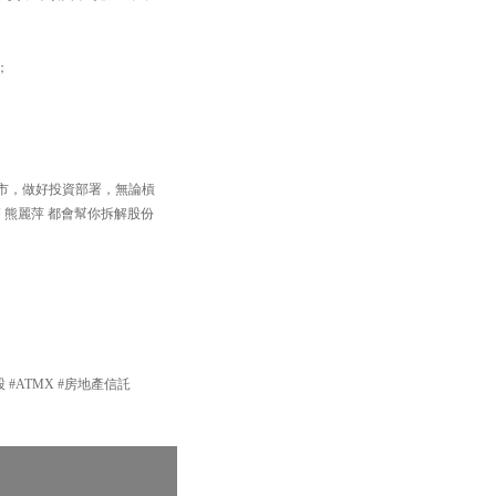
；
住個市，做好投資部署，無論槓
 熊麗萍 都會幫你拆解股份
技股 #ATMX #房地產信託