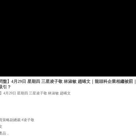
盤】4月29日 星期四 三星凌子敬 林淑敏 趙晞文｜龍頭科企業相繼被
吸引？
4月29日 星期四 三星凌子敬 林淑敏 趙晞文
資策略副總裁 #凌子敬
文
產品，