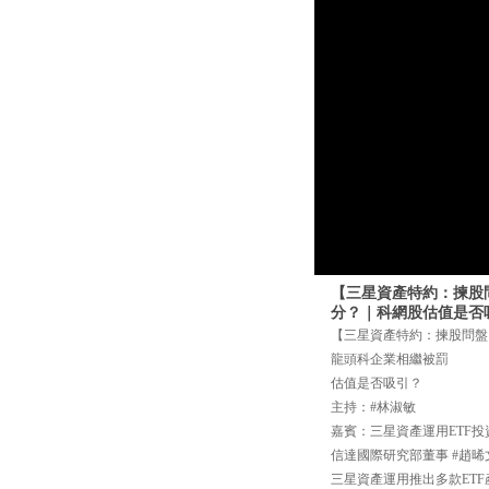
【三星資產特約：揀股問
分？｜科網股估值是否
【三星資產特約：揀股問盤】
龍頭科企業相繼被罰
估值是否吸引？
主持：#林淑敏
嘉賓：三星資產運用ETF投
信達國際研究部董事 #趙晞
三星資產運用推出多款ETF