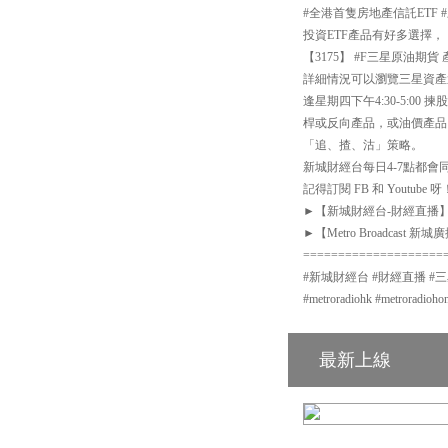
#全港首隻房地產信託ETF 
投資ETF產品有好多選擇，
【3175】 #F三星原油期貨
詳細情況可以瀏覽三星資產運用網站：h
逢星期四下午4:30-5:
桿或反向產品，或油價產品
「追、揸、沽」策略。
新城財經台每日4-7點都會同你
記得訂閱 FB 和 Youtube 呀
►【新城財經台-財經直播】Facebook
►【Metro Broadcast 新城廣播
====================
#新城財經台 #財經直播 #三星資產運
#metroradiohk #metro
最新上線