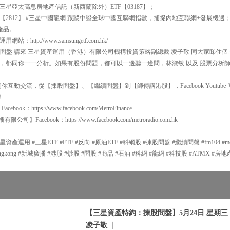
#三星亞太高息房地產信託（新西蘭除外）ETF【03187】；
 【2812】 #三星中國龍網 跟蹤中證全球中國互聯網指數，捕捉內地互聯網+發展機
 產品。
ttp://www.samsungetf.com.hk/
00 揀股問盤 請來 三星資產運用（香港）有限公司機構投資策略副總裁 凌子敬 同大家睇
，都同你一一分析。如果有股份問題，都可以一邊聽一邊問，林淑敏 以及 股票分析師
互動交流，從【揀股問盤】、【繼續問盤】到【師傅講港股】，Facebook Youtube 同
！
：https://www.facebook.com/MetroFinance
有限公司】Facebook：https://www.facebook.com/metroradio.com.hk
====
用 #三星ETF #ETF #反向 #原油ETF #科網股 #揀股問盤 #繼續問盤 #fm104 #metroradi
radiohongkong #新城廣播 #港股 #炒股 #問股 #商品 #石油 #科網 #龍網 #科技股 #ATMX #房
【三星資產特約：揀股問盤】5月24日 星期三 |
凌子敬 ｜