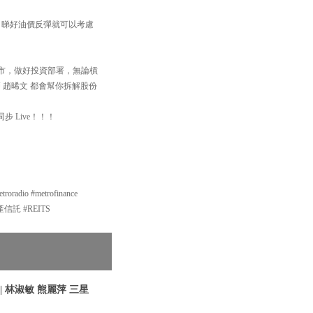
遇；睇好油價反彈就可以考慮
住個市，做好投資部署，無論槓
 趙晞文 都會幫你拆解股份
步 Live！！！
o #metrofinance
地產信託 #REITS
 林淑敏 熊麗萍 三星