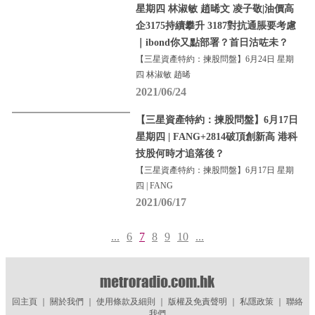
星期四 林淑敏 趙晞文 凌子敬|油價高
企3175持續攀升 3187對抗通脹要考慮
｜ibond你又點部署？首日沽咗未？
【三星資產特約：揀股問盤】6月24日 星期
四 林淑敏 趙晞
2021/06/24
【三星資產特約：揀股問盤】6月17日
星期四 | FANG+2814破頂創新高 港科
技股何時才追落後？
【三星資產特約：揀股問盤】6月17日 星期
四 | FANG
2021/06/17
...
6
7
8
9
10
...
回主頁
｜
關於我們
｜
使用條款及細則
｜
版權及免責聲明
｜
私隱政策
｜
聯絡
我們