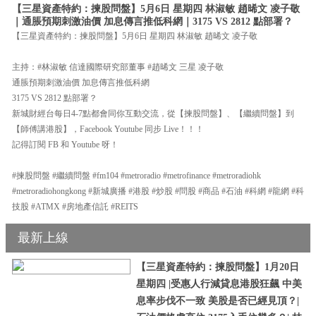
【三星資產特約：揀股問盤】5月6日 星期四 林淑敏 趙晞文 凌子敬
｜通脹預期刺激油價 加息傳言推低科網｜3175 VS 2812 點部署？
【三星資產特約：揀股問盤】5月6日 星期四 林淑敏 趙晞文 凌子敬
主持：#林淑敏 信達國際研究部董事 #趙晞文 三星 凌子敬
通脹預期刺激油價 加息傳言推低科網
3175 VS 2812 點部署？
新城財經台每日4-7點都會同你互動交流，從【揀股問盤】、【繼續問盤】到
【師傅講港股】，Facebook Youtube 同步 Live！！！
記得訂閱 FB 和 Youtube 呀！
#揀股問盤 #繼續問盤 #fm104 #metroradio #metrofinance #metroradiohk
#metroradiohongkong #新城廣播 #港股 #炒股 #問股 #商品 #石油 #科網 #龍網 #科
技股 #ATMX #房地產信託 #REITS
最新上線
【三星資產特約：揀股問盤】1月20日
星期四 |受惠人行減貸息港股狂飆 中美
息率步伐不一致 美股是否已經見頂？|