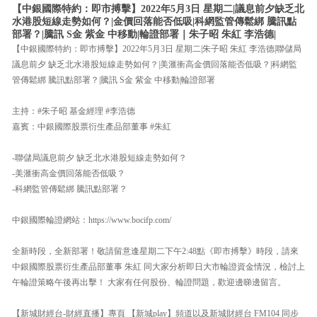
【中銀國際特約：即市搏擊】2022年5月3日 星期二|議息前夕缺乏北
水港股短線走勢如何？|金價回落能否低吸|科網監管傳鬆綁 騰訊點
部署？|騰訊 S金 紫金 中移動|輪證部署｜朱子昭 朱紅 李浩德|
【中銀國際特約：即市搏擊】2022年5月3日 星期二|朱子昭 朱紅 李浩德|聯儲局
議息前夕 缺乏北水港股短線走勢如何？|美滙衝高金價回落能否低吸？|科網監
管傳鬆綁 騰訊點部署？|騰訊 S金 紫金 中移動|輪證部署
主持：#朱子昭 基金經理 #李浩德
嘉賓：中銀國際股票衍生產品部董事 #朱紅
-聯儲局議息前夕 缺乏北水港股短線走勢如何？
-美滙衝高金價回落能否低吸？
-科網監管傳鬆綁 騰訊點部署？
中銀國際輪證網站：https://www.bocifp.com/
全新時段，全新部署！敬請留意逢星期二下午2:48點《即市搏擊》時段，請來
中銀國際股票衍生產品部董事 朱紅 同大家分析即日大市輪證資金情況，檢討上
午輪證策略午後再出擊！ 大家有任何股份、輪證問題，歡迎邊睇邊留言。
【新城財經台-財經直播】專頁 【新城play】頻道以及新城財經台 FM104 同步