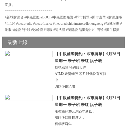
直播。
========================
#新城財經台 #中銀國際 #BOCI #中銀國際輪證 #即市搏擊 #開市直擊 #財經直播
#fm104 #metroradio #metrofinance #metroradiohk #metroradiohongkong #新城廣播 #
港股 #輪證 #炒股 #炒輪證 #問股 #認沽證 #認購證 #認股證 #牛熊證 #恒生指數
最新上線
【中銀國際特約：即市搏擊】9月28日
星期一 朱子昭 朱紅 阮子曦
期指結算 科網股反彈
ATMX走勢轉強 芯片股低位有支持
中
2020/09/28
【中銀國際特約：即市搏擊】9月21日
星期一 朱子昭 朱紅 阮子曦
滙控跌穿30元創25年新低，
濠賭股回吐幅度大，
科網板塊集