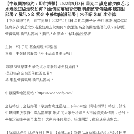
【中銀國際特約：即市搏擊】2022年5月3日 星期二|議息前夕缺乏北
水港股短線走勢如何？|金價回落能否低吸|科網監管傳鬆綁 騰訊點
部署？|騰訊 S金 紫金 中移動|輪證部署｜朱子昭 朱紅 李浩德|
【中銀國際特約：即市搏擊】2022年5月3日 星期二|朱子昭 朱紅 李浩德|聯儲局
議息前夕 缺乏北水港股短線走勢如何？|美滙衝高金價回落能否低吸？|科網監
管傳鬆綁 騰訊點部署？|騰訊 S金 紫金 中移動|輪證部署
主持：#朱子昭 基金經理 #李浩德
嘉賓：中銀國際股票衍生產品部董事 #朱紅
-聯儲局議息前夕 缺乏北水港股短線走勢如何？
-美滙衝高金價回落能否低吸？
-科網監管傳鬆綁 騰訊點部署？
中銀國際輪證網站：https://www.bocifp.com/
全新時段，全新部署！敬請留意逢星期二下午2:48點《即市搏擊》時段，請來
中銀國際股票衍生產品部董事 朱紅 同大家分析即日大市輪證資金情況，檢討上
午輪證策略午後再出擊！ 大家有任何股份、輪證問題，歡迎邊睇邊留言。
【新城財經台-財經直播】專頁 【新城play】頻道以及新城財經台 FM104 同步