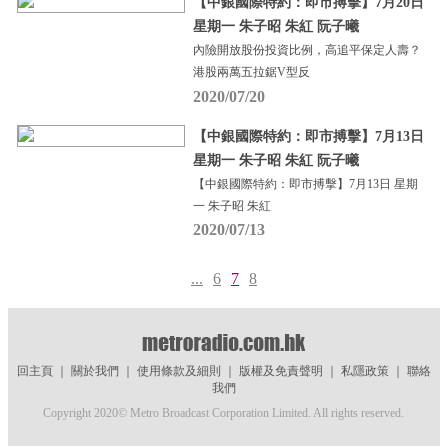
【中銀國際特約：即市搏擊】7月20日
星期一 朱子昭 朱紅 阮子曦
內險開放股份投資比例，高追平保定人壽？
港股兩萬五拉鋸V型反
2020/07/20
【中銀國際特約：即市搏擊】7月13日
星期一 朱子昭 朱紅 阮子曦
【中銀國際特約：即市搏擊】7月13日 星期
一 朱子昭 朱紅
2020/07/13
...
6
7
8
回主頁
｜
關於我們
｜
使用條款及細則
｜
版權及免責聲明
｜
私隱政策
｜
聯絡
我們
Copyright 2020© Metro Broadcast Corporation Limited. All rights reserved.