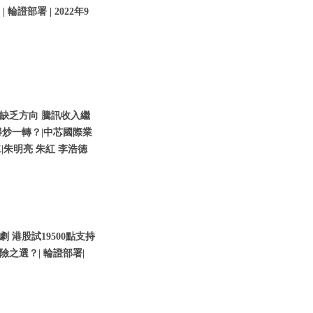
輪證部署 | 2022年9
缺乏方向 騰訊收入繼
炒一轉？|中芯國際業
二|朱明亮 朱紅 李浩德
港股試19500點支持
險之選？| 輪證部署|