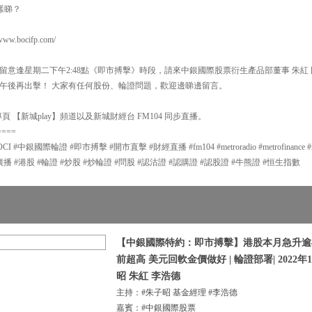
樣睇？
.bocifp.com/
留意逢星期二下午2:48點《即市搏擊》時段，請來中銀國際股票衍生產品部董事 朱紅
午後再出擊！ 大家有任何股份、輪證問題，歡迎邊睇邊留言。
 【新城play】頻道以及新城財經台 FM104 同步直播。
====
中銀國際輪證 #即市搏擊 #開市直擊 #財經直播 #fm104 #metroradio #metrofinance #met
g #新城廣播 #港股 #輪證 #炒股 #炒輪證 #問股 #認沽證 #認購證 #認股證 #牛熊證 #恒生指數
【中銀國際特約：即市搏擊】港股本月急升逾4
前超高 美元回軟金價做好 | 輪證部署| 2022年1
昭 朱紅 李浩德
主持：#朱子昭 基金經理 #李浩德
嘉賓：#中銀國際股票