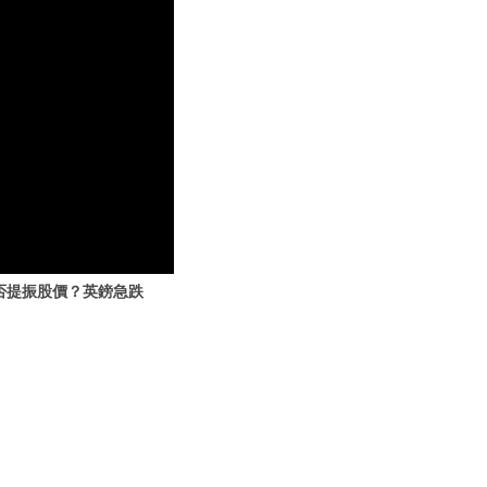
否提振股價？英鎊急跌