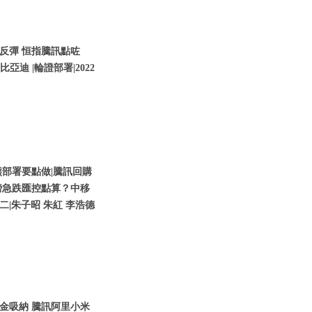
反彈 恒指騰訊點咗
亞迪 |輪證部署|2022
部署要點做|騰訊回購
鎊急跌匯控點算？中移
期二|朱子昭 朱紅 李浩德
金吸納 騰訊阿里小米