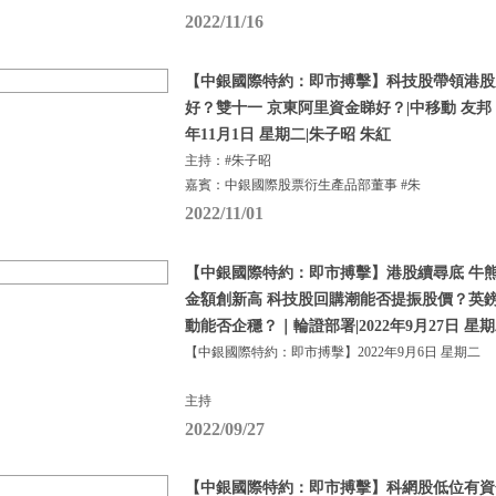
2022/11/16
【中銀國際特約：即市搏擊】科技股帶領港股
好？雙十一 京東阿里資金睇好？|中移動 友邦 比
年11月1日 星期二|朱子昭 朱紅
主持：#朱子昭
嘉賓：中銀國際股票衍生產品部董事 #朱
2022/11/01
【中銀國際特約：即市搏擊】港股續尋底 牛熊
金額創新高 科技股回購潮能否提振股價？英
動能否企穩？｜輪證部署|2022年9月27日 星
【中銀國際特約：即市搏擊】2022年9月6日 星期二
主持
2022/09/27
【中銀國際特約：即市搏擊】科網股低位有資