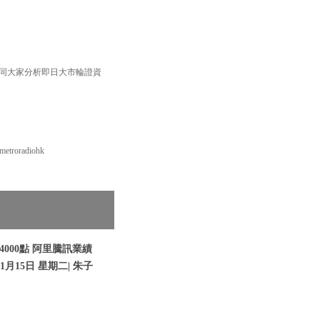
 同大家分析即日大市輪證資
roradiohk
000點 阿里騰訊業績
1月15日 星期二| 朱子