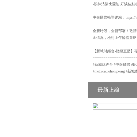
-股神沽緊比亞迪 好淡位點
中銀國際輪證網站：https://www
全新時段，全新部署！敬請
金情況，檢討上午輪證策略
【新城財經台-財經直播】專頁
====================
#新城財經台 #中銀國際 #BOCI #
#metroradiohongkon
最新上線