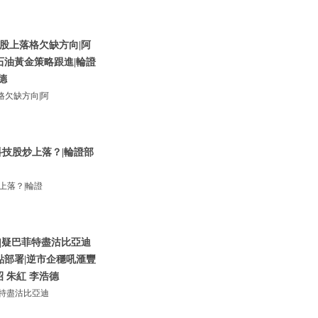
股上落格欠缺方向|阿
石油黃金策略跟進|輪證
德
欠缺方向|阿
技股炒上落？|輪證部
上落？|輪證
|疑巴菲特盡沽比亞迪
點部署|逆市企穩吼滙豐
昭 朱紅 李浩德
特盡沽比亞迪