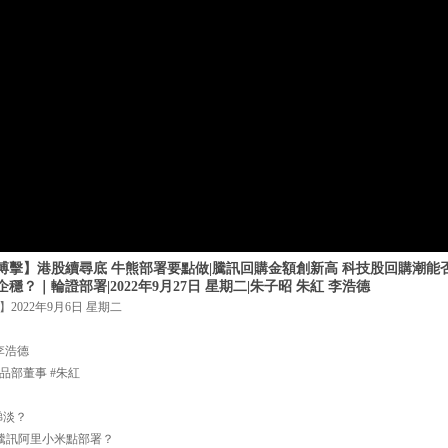
搏擊】港股續尋底 牛熊部署要點做|騰訊回購金額創新高 科技股回購潮能
？｜輪證部署|2022年9月27日 星期二|朱子昭 朱紅 李浩德
022年9月6日 星期二
李浩德
品部董事 #朱紅
睇淡？
 騰訊阿里小米點部署？