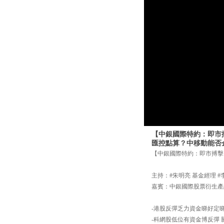
【中銀國際特約：即市
匯控點算？中移動能否企穩
【中銀國際特約：即市搏擊】2
主持：#朱明亮 基金經理 #
嘉賓：中銀國際股票衍生產
-港股反彈乏力資金睇好定
-科網股低位有資金博反彈