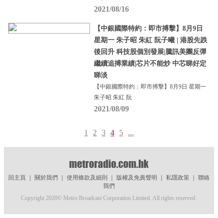
2021/08/16
【中銀國際特約：即市搏擊】8月9日
星期一 朱子昭 朱紅 阮子曦 | 港股先跌
後回升 科技股個別發展|騰訊美團反彈
繼續追搏業績|芯片不能炒 中芯睇好定
睇淡
【中銀國際特約：即市搏擊】8月9日 星期一
朱子昭 朱紅 阮
2021/08/09
1
2
3
4
5
...
回主頁
｜
關於我們
｜
使用條款及細則
｜
版權及免責聲明
｜
私隱政策
｜
聯絡
我們
Copyright 2020© Metro Broadcast Corporation Limited. All rights reserved.