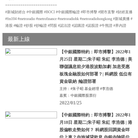
========================
#新城財經台 #中銀國際 #BOCI #中銀國際輪證 #即市搏擊 #開市直擊 #財經直播
#fm104 #metroradio #metrofinance #metroradiohk #metroradiohongkong #新城廣播 #
港股 #輪證 #炒股 #炒輪證 #問股 #認沽證 #認購證 #認股證 #牛熊證 #界內證
最新上線
【中銀國際特約：即市搏擊】2022年1
月25日 星期二|朱子昭 朱紅 李浩德 | 美
聯儲議息前夕港股波動加劇 加息受惠
板塊金融股如何部署？| 科網股 低位有
資金吸納 |輪證部署
主持：#朱子昭 基金經理 #李浩德
嘉賓：中銀國際股票衍
2022/01/25
【中銀國際特約：即市搏擊】2022年1
月18日 星期二|朱子昭 朱紅 李浩德 | 港
股偏軟走勢如何？ 科網股回調資金咩
位上車？內地減貸款息 內銀內險吼位