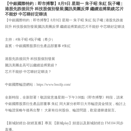
【中銀國際特約：即市搏擊】8月9日 星期一 朱子昭 朱紅 阮子曦 |
港股先跌後回升 科技股個別發展|騰訊美團反彈 繼續追搏業績|芯片
不能炒 中芯睇好定睇淡
【中銀國際特約：即市搏擊】8月9日 星期一 朱子昭 朱紅 阮子曦 | 港股先跌後
回升 科技股個別發展|騰訊美團反彈 繼續追搏業績|芯片不能炒 中芯睇好定睇淡
主持：#朱子昭 #阮子曦（希少）
嘉賓：中銀國際股票衍生產品部董事 #朱紅
港股先跌後回升 科技股個別發展
騰訊美團走高可以繼續追搏業績？
芯片不能炒 中芯睇好定睇淡？
中銀國際輪證網站：https://www.bocifp.com/
全新時段，全新部署！敬請留意逢星期一下午3:08點《即市搏擊》時段，請來
中銀國際股票衍生產品部董事 朱紅 同大家分析即日大市輪證資金情況，檢討上
午輪證策略午後再出擊！ 大家有任何股份、輪證問題，歡迎邊睇邊留言。
【新城財經台-財經直播】專頁 【新城play】頻道以及新城財經台 FM104 同步
直播。