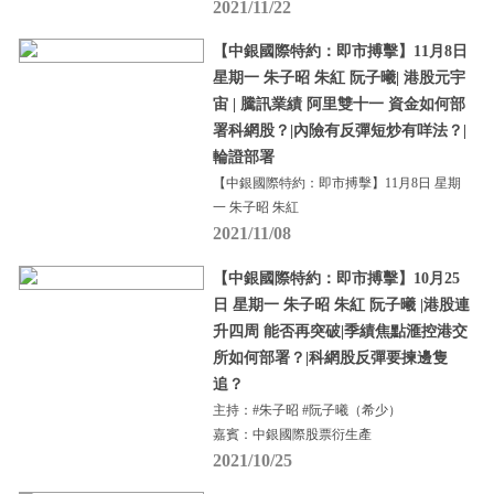
2021/11/22
【中銀國際特約：即市搏擊】11月8日
星期一 朱子昭 朱紅 阮子曦| 港股元宇
宙 | 騰訊業績 阿里雙十一 資金如何部
署科網股？|內險有反彈短炒有咩法？|
輪證部署
【中銀國際特約：即市搏擊】11月8日 星期
一 朱子昭 朱紅
2021/11/08
【中銀國際特約：即市搏擊】10月25
日 星期一 朱子昭 朱紅 阮子曦 |港股連
升四周 能否再突破|季績焦點滙控港交
所如何部署？|科網股反彈要揀邊隻
追？
主持：#朱子昭 #阮子曦（希少）
嘉賓：中銀國際股票衍生產
2021/10/25