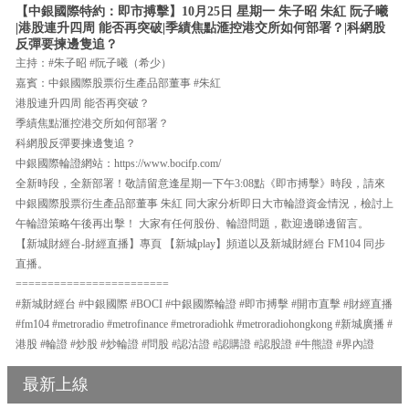
【中銀國際特約：即市搏擊】10月25日 星期一 朱子昭 朱紅 阮子曦
|港股連升四周 能否再突破|季績焦點滙控港交所如何部署？|科網股
反彈要揀邊隻追？
主持：#朱子昭 #阮子曦（希少）
嘉賓：中銀國際股票衍生產品部董事 #朱紅
港股連升四周 能否再突破？
季績焦點滙控港交所如何部署？
科網股反彈要揀邊隻追？
中銀國際輪證網站：https://www.bocifp.com/
全新時段，全新部署！敬請留意逢星期一下午3:08點《即市搏擊》時段，請來
中銀國際股票衍生產品部董事 朱紅 同大家分析即日大市輪證資金情況，檢討上
午輪證策略午後再出擊！ 大家有任何股份、輪證問題，歡迎邊睇邊留言。
【新城財經台-財經直播】專頁 【新城play】頻道以及新城財經台 FM104 同步
直播。
========================
#新城財經台 #中銀國際 #BOCI #中銀國際輪證 #即市搏擊 #開市直擊 #財經直播
#fm104 #metroradio #metrofinance #metroradiohk #metroradiohongkong #新城廣播 #
港股 #輪證 #炒股 #炒輪證 #問股 #認沽證 #認購證 #認股證 #牛熊證 #界內證
最新上線