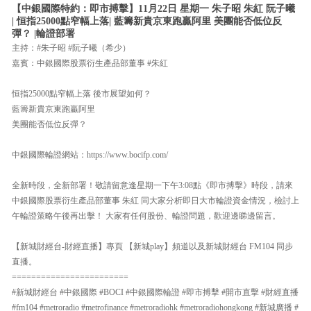
【中銀國際特約：即市搏擊】11月22日 星期一 朱子昭 朱紅 阮子曦
| 恒指25000點窄幅上落| 藍籌新貴京東跑贏阿里 美團能否低位反
彈？ |輪證部署
主持：#朱子昭 #阮子曦（希少）
嘉賓：中銀國際股票衍生產品部董事 #朱紅
恒指25000點窄幅上落 後市展望如何？
藍籌新貴京東跑贏阿里
美團能否低位反彈？
中銀國際輪證網站：https://www.bocifp.com/
全新時段，全新部署！敬請留意逢星期一下午3:08點《即市搏擊》時段，請來
中銀國際股票衍生產品部董事 朱紅 同大家分析即日大市輪證資金情況，檢討上
午輪證策略午後再出擊！ 大家有任何股份、輪證問題，歡迎邊睇邊留言。
【新城財經台-財經直播】專頁 【新城play】頻道以及新城財經台 FM104 同步
直播。
========================
#新城財經台 #中銀國際 #BOCI #中銀國際輪證 #即市搏擊 #開市直擊 #財經直播
#fm104 #metroradio #metrofinance #metroradiohk #metroradiohongkong #新城廣播 #