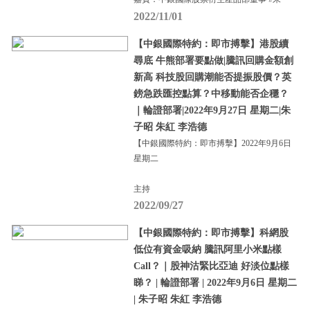
2022/11/01
【中銀國際特約：即市搏擊】港股續
尋底 牛熊部署要點做|騰訊回購金額創
新高 科技股回購潮能否提振股價？英
鎊急跌匯控點算？中移動能否企穩？
｜輪證部署|2022年9月27日 星期二|朱
子昭 朱紅 李浩德
【中銀國際特約：即市搏擊】2022年9月6日
星期二
主持
2022/09/27
【中銀國際特約：即市搏擊】科網股
低位有資金吸納 騰訊阿里小米點樣
Call？｜股神沽緊比亞迪 好淡位點樣
睇？ | 輪證部署 | 2022年9月6日 星期二
| 朱子昭 朱紅 李浩德