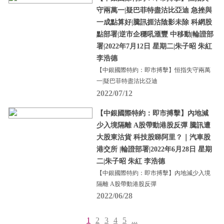
守兩萬一|疑巴菲特盡沽比亞迪 急挫與
一成點算好|騰訊捱沽陰影未除 科網股
點部署|逆市企穩吼滙豐 中移動|輪證部
署|2022年7月12日 星期二|朱子昭 朱紅
李浩德
【中銀國際特約：即市搏擊】恒指失守兩萬
一|疑巴菲特盡沽比亞迪
2022/07/12
【中銀國際特約：即市搏擊】內地減
少入境隔離 A股帶動港股反彈 騰訊遭
大股東沽貨 科技股睇阿里？｜汽車股
港交所 |輪證部署|2022年6月28日 星期
二|朱子昭 朱紅 李浩德
【中銀國際特約：即市搏擊】內地減少入境
隔離 A股帶動港股反彈
2022/06/28
1
2
3
4
5
...