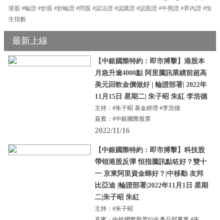
港股 #輪證 #炒股 #炒輪證 #問股 #認沽證 #認購證 #認股證 #牛熊證 #界內證 #恒
生指數
最新上線
【中銀國際特約：即市搏擊】港股本
月急升逾4000點 阿里騰訊業績前超高
美元回軟金價做好 | 輪證部署| 2022年
11月15日 星期二| 朱子昭 朱紅 李浩德
主持：#朱子昭 基金經理 #李浩德
嘉賓：#中銀國際股票
2022/11/16
【中銀國際特約：即市搏擊】科技股
帶領港股反彈 恒指騰訊點咗好？雙十
一 京東阿里資金睇好？|中移動 友邦
比亞迪 |輪證部署|2022年11月1日 星期
二|朱子昭 朱紅
主持：#朱子昭
嘉賓：中銀國際股票衍生產品部董事 #朱