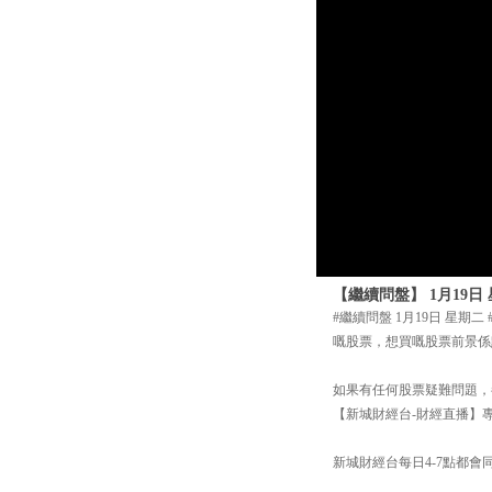
【繼續問盤】 1月19
#繼續問盤 1月19日 星
嘅股票，想買嘅股票前景係
如果有任何股票疑難問題，都可
【新城財經台-財經直播】專頁
新城財經台每日4-7點都會同你