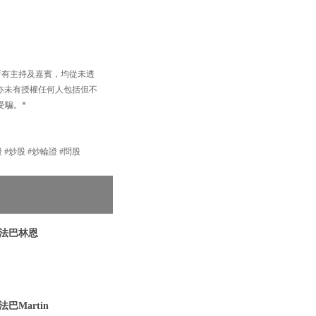
以及所有主持及嘉賓，均從未透
買賣，亦未有授權任何人包括但不
受騙。*
股 #輪證 #炒股 #炒輪證 #問股
 法巴林恩
巴Martin