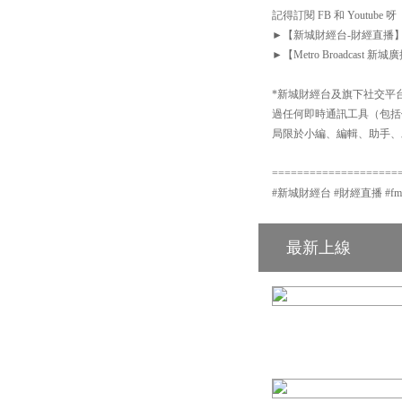
記得訂閱 FB 和 Youtube 呀
►【新城財經台-財經直播】Facebook
►【Metro Broadcast 新城廣播
*新城財經台及旗下社交平台：
過任何即時通訊工具（包括但不
局限於小編、編輯、助手、
====================
#新城財經台 #財經直播 #fm104 #
最新上線