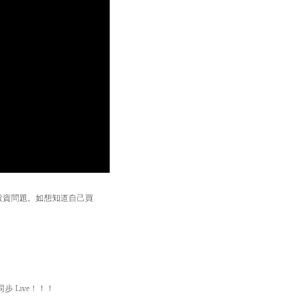
證的投資問題。如想知道自己買
步 Live！！！