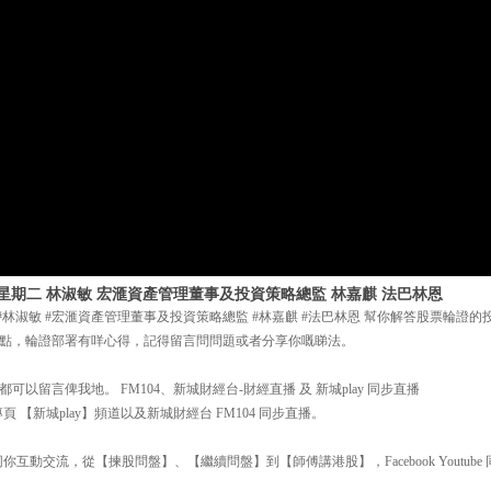
日 星期二 林淑敏 宏滙資產管理董事及投資策略總監 林嘉麒 法巴林恩
期二 #林淑敏 #宏滙資產管理董事及投資策略總監 #林嘉麒 #法巴林恩 幫你解答股票輪
點，輪證部署有咩心得，記得留言問問題或者分享你嘅睇法。
以留言俾我地。 FM104、新城財經台-財經直播 及 新城play 同步直播
 【新城play】頻道以及新城財經台 FM104 同步直播。
互動交流，從【揀股問盤】、【繼續問盤】到【師傅講港股】，Facebook Youtube 同