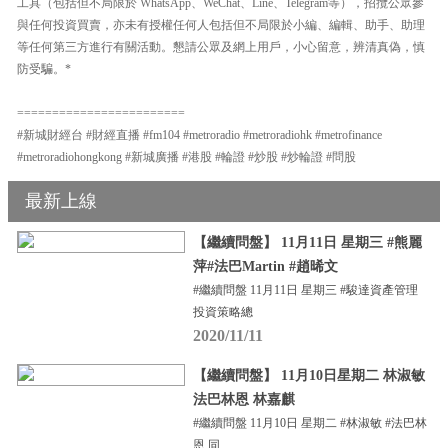
工具（包括但不局限於 WhatsApp、WeChat、Line、Telegram等），招攬公眾參
與任何投資買賣，亦未有授權任何人包括但不局限於小編、編輯、助手、助理
等任何第三方進行有關活動。懇請公眾及網上用戶，小心留意，辨清真偽，慎
防受騙。*
========================
#新城財經台 #財經直播 #fm104 #metroradio #metroradiohk #metrofinance
#metroradiohongkong #新城廣播 #港股 #輪證 #炒股 #炒輪證 #問股
最新上線
【繼續問盤】 11月11日 星期三 #熊麗
萍#法巴Martin #趙晞文
#繼續問盤 11月11日 星期三 #駿達資產管理
投資策略總
2020/11/11
【繼續問盤】 11月10日星期二 林淑敏
法巴林恩 林嘉麒
#繼續問盤 11月10日 星期二 #林淑敏 #法巴林
恩 同