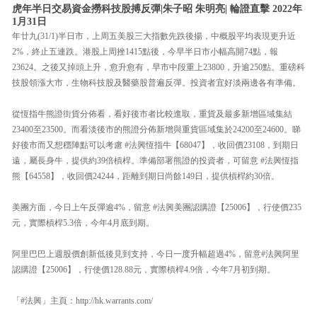
虎年半日交易資金撈科技股搏反彈|朱子昭 朱明亮| 輪證直擊 2022年
1月31日
年廿九(31/1)半日市，上周五美股三大指數先跌後揚，中概股平均表現更升近
2%，終止五連跌。港股上周挫1415點後，今早半日市小幅高開74點，報
23624。之後又掉頭上升，愈升愈有，早市中段重上23800，升逾250點。重磅科
技股領漲大市，生物科技股及醫藥股普遍反彈。投資者宜好淡兩邊各有準備。
從恆指牛熊證街貨分佈看，看好後市者比較進取，重貨及最多新增區域集結
23400至23500。而看淡後市的熊證分佈新增與重貨區域集於24200至24600。睇
好後市而又想穩陣點可以考慮 #法興恆指牛【68047】，收回價23108，到期日
遠，屬長身牛，提供約39倍槓桿。準備部署熊證的投資者，可留意 #法興恆指
熊【64558】，收回價24244，距離到期日尚餘149日，提供槓桿約30倍。
美團方面，今日上午反彈逾4%，留意 #法興美團認購證【25006】，行使價235
元，實際槓桿5.3倍，今年4月底到期。
阿里巴巴上週股價創新低後見到支持，今日一度升幅超過4%，留意#法興阿里
認購證【25006】，行使價128.88元，實際槓桿4.9倍，今年7月初到期。
「#法興」主頁：http://hk.warrants.com/