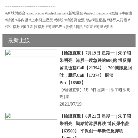
=======================
#新城財經台 #metroradio #metrofinance #新城電台 #metrofinancehk #窩輪 #牛熊證
#輪證 #界內證 #上市衍生產品 #港股 #輪證資金流 #結構性產品 #發行人質素 #
恒生指數 #恒生科技指數 #阿里巴巴 #股價 #騰訊 #京東 #阿里 #美團
最新上線
【輪證直擊】7月19日 星期一 | 朱子昭
朱明亮 | 港股一度急跌逾600點 博反彈
留意恆指Call【21394】；700騰訊急回
吐，騰訊Call【17374】 睇淡
Put【18508】
【#輪證直擊】7月19日 星期一 | 朱子昭 朱明
亮 | 港
2021/07/19
【輪證直擊】6月21日 星期一 | 朱子昭
朱明亮 | 期結前港股再跌 博反彈牛證
【63560】 平保創一年新低反彈吼