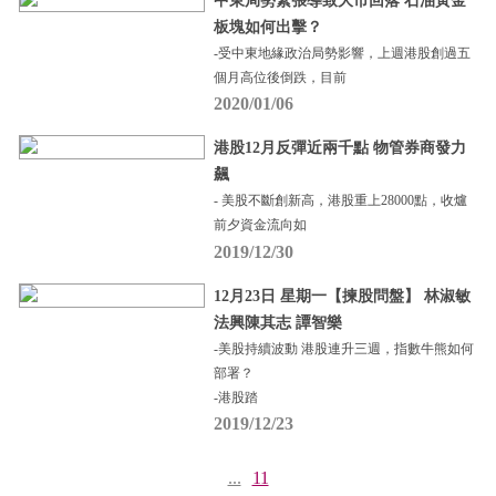
中東局勢緊張導致大市回落 石油黃金
板塊如何出擊？
-受中東地緣政治局勢影響，上週港股創過五
個月高位後倒跌，目前
2020/01/06
港股12月反彈近兩千點 物管券商發力
飆
- 美股不斷創新高，港股重上28000點，收爐
前夕資金流向如
2019/12/30
12月23日 星期一【揀股問盤】 林淑敏
法興陳其志 譚智樂
-美股持續波動 港股連升三週，指數牛熊如何
部署？
-港股踏
2019/12/23
...
11