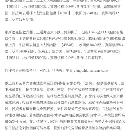
道指已經連升三週，重上31000點關口位置，睇好道指，留意#法興道指牛證
【49545】，收回價28800點，實際槓桿10.3倍，明年3月中到期。如果睇淡道
指，熊證可以選擇 #法興道指熊證【49503】，收回價33400點，實際槓桿12
倍，明年12月到期。
納斯達克指數方面，上週亦結束下跌，錄得回升，但在11472至11374點仍有裂
口位置，上週納斯達克100指數已經企穩11000點關口，睇好納斯達克100指數繼
續上升，牛證可以留意 #法興納指牛【49546】，收回價10400點，實際槓桿8.4
倍，明年3月中到期。認為上升阻力大，睇淡納指，可以留意 #法興納指熊證
【49531】，收回價12000點，實際槓桿12.9倍，明年12月底到期。
想搜尋更多輪證產品，可以上「#法興」主頁：http://hk.warrants.com/
以上資料及其內容由法國興業證券(香港)有限公司(「法興」)提供僅供參考，並
不構成要約、招攬或邀請、宣傳、誘使、任何不論種類或形式之申述或訂立任
何交易的任何建議或推薦。結構性產品並無抵押品。如發行人或擔保人無力償
債或違約，投資者可能無法收回部分或全部應收款項。結構性產品價格可升可
跌，投資者有機會損失全部投資。過往表現並不預示未來表現。牛熊證設有強
制性收回特點，若相關資產價格/水平在到期前觸及收回價/水平，牛熊證會即時
被強制性收回。在此情況下，N類牛熊證投資者會損失於牛熊證之全部投資而R
類牛熊證之剩餘價值可能為零。投資前請充分理解產品風險並諮詢專業顧問。