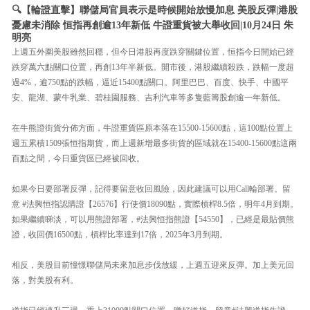
🔍【輪證直擊】聯儲局官員表示是時候開始放慢加息 美股反彈|港股
憂慮未消除 恒指再創逾13年新低 牛證重貨被大舉收回|10月24日 朱
明亮
上週五外圍美股雖然回穩，但今日港股再度跌穿關鍵位置，恒指今日開始已經
跌穿萬六點關口位置，再創13年半新低。開市後，港股繼續殺跌，跌幅一度超
過4%，逾750點的跌幅，逼近15400點關口。阿里巴巴、百度、快手、中國平
安、龍湖、蒙牛乳業、碧桂園服務、吉利汽車等多隻藍籌股創逾一年新低。
在牛熊證街貨分佈方面，牛證重貨區原本落在15500-15600點，這100點位置上
週五累積1509張恒指期貨，而上週新增最多街貨的區域就在15400-15600點這兩
百點之間，今日重貨區已經被回收。
如果今日要部署反彈，記得要留意收回風險，因此建議可以用Call輪部署。留
意 #法興恒指認購證【26576】行使價18090點，實際槓桿8.5倍，明年4月到期。
如果繼續睇淡，可以用熊證部署，#法興恒指熊證【54550】，已經是最貼價熊
證，收回價16500點，槓桿比率達到17倍，2025年3月到期。
相反，美股目前憧憬聯儲局未來加息步伐放緩，上週五迎來反彈。加上美元回
落，對美股有利。