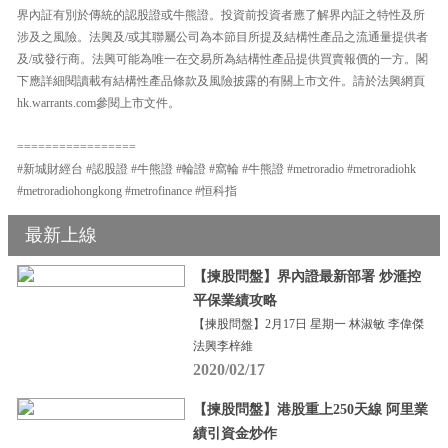
界內証有別於傳統的認股證或牛熊證。投資前投資者應了解界內証之特性及所
涉及之風險。法興及/或其聯屬公司為本節目所提及結構性產品之流通量提供者
及/或發行商。法興可能為唯一在交易所為結構性產品提供買賣報價的一方。閣
下應詳細閱讀載有結構性產品條款及風險披露的有關上市文件。請於法興網頁
hk.warrants.com參閱上市文件。
=================
#新城財經台 #認股證 #牛熊證 #輪證 #窩輪 #牛熊證 #metroradio #metroradiohk
#metroradiohongkong #metrofinance #恒科指
最新上線
【揀股問盤】界內證最新部署 炒滙控
平保業績攻略
【揀股問盤】2月17日 星期一 林淑敏 李偉傑
法興李梓維
2020/02/17
【揀股問盤】港股重上250天線 阿里業
績引資金炒作