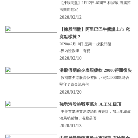
【揀股問盤】2月12日 星期三 林淑敏 熊麗萍
法興周翰宏
2020/02/12
【揀股問盤】阿里巴巴牛熊證上市 究
竟點樣揀？
2020年2月10日 星期一 揀股問盤
-界內證教學，有變
2020/02/10
港股假期前夕表現疲軟 29000得而復失
-假期前夕港股高位整固，恒指29000點能否
堅守？資金流有何
2020/01/20
強勢港股挑戰兩萬九 A.T.M.破頂
-中美首階段貿易協議即將簽訂，加上地緣政
治局勢緩和，港股是否
2020/01/13