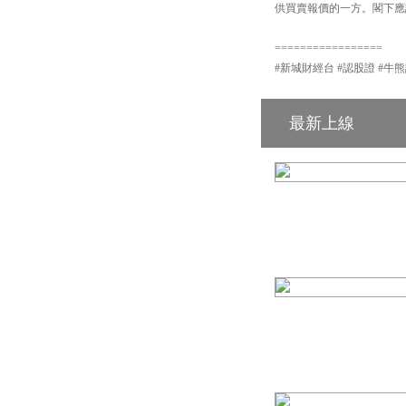
供買賣報價的一方。閣下應詳
=================
#新城財經台 #認股證 #牛熊證 #輪證 
最新上線