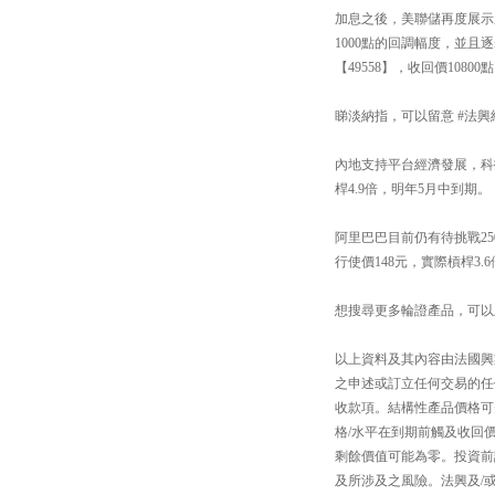
加息之後，美聯儲再度展示鷹
1000點的回調幅度，並且逐
【49558】，收回價1080
睇淡納指，可以留意 #法興納
內地支持平台經濟發展，科技
桿4.9倍，明年5月中到期。
阿里巴巴目前仍有待挑戰25
行使價148元，實際槓桿3.
想搜尋更多輪證產品，可以上「#法興
以上資料及其內容由法國興
之申述或訂立任何交易的任
收款項。結構性產品價格可
格/水平在到期前觸及收回
剩餘價值可能為零。投資前
及所涉及之風險。法興及/