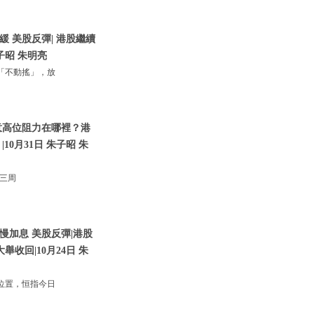
 美股反彈| 港股繼續
子昭 朱明亮
「不動搖」，放
意高位阻力在哪裡？港
0月31日 朱子昭 朱
；三周
慢加息 美股反彈|港股
收回|10月24日 朱
位置，恒指今日