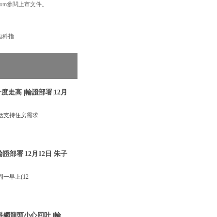
com參閱上市文件。
 #恒科指
走高 |輪證部署|12月
括支持住房需求
部署|12月12日 朱子
一早上(12
網龍頭小心回吐 |輪