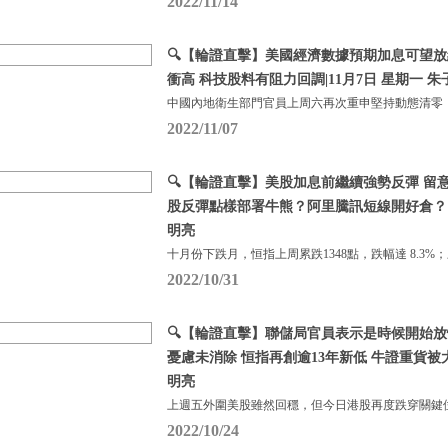
2022/11/14
🔍【輪證直擊】美國經濟數據預期加息可望放緩
衝高 科技股料有阻力回調|11月7日 星期一 朱
中國內地衛生部門官員上周六再次重申堅持動態清零
2022/11/07
🔍【輪證直擊】美股加息前繼續強勢反彈 留
股反彈點樣部署牛熊？阿里騰訊短線開好倉？ |1
明亮
十月份下跌月，恒指上周累跌1348點，跌幅達 8.3%
2022/10/31
🔍【輪證直擊】聯儲局官員表示是時候開始放
憂慮未消除 恒指再創逾13年新低 牛證重貨被大舉
明亮
上週五外圍美股雖然回穩，但今日港股再度跌穿關鍵
2022/10/24