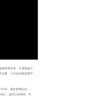
發揮領導作用，不過港股今
市反覆，12月份仍能算穩守
至20100，最多新增位於
00兌1，提供23倍槓桿。牛