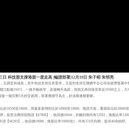
 科技股支撐港股一度走高 |輪證部署|12月19日 朱子昭 朱明亮
，主調支持成長，其中包括支持住房需求，又提到支持互聯網平台公司在經濟發展中
21點報19472，一路升幅收窄，及後轉升為跌，恆指又再回落至靠近19300之上，大
22年最後一個完整5天的交易周，部署應穩守為主，好淡兩邊都要睇。
8500至18600，而最多新增則位於18900至19000。熊證方面，重貨區位於20000
的選擇，留意法興恒指熊證【67868】，收回價20044，距離到期尚有129日，換股比率120
證【66293】，收回價19088，換股比率10000兌1，尚有374天到期，提供46倍槓桿。