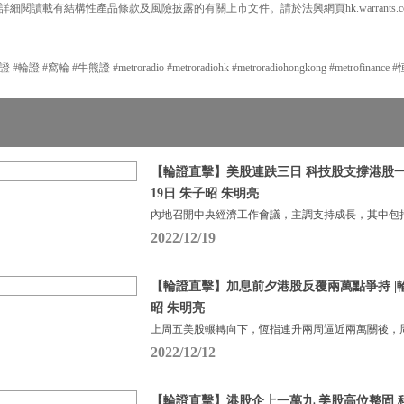
細閱讀載有結構性產品條款及風險披露的有關上市文件。請於法興網頁hk.warrants.
#窩輪 #牛熊證 #metroradio #metroradiohk #metroradiohongkong #metrofinance
【輪證直擊】美股連跌三日 科技股支撐港股一度
19日 朱子昭 朱明亮
內地召開中央經濟工作會議，主調支持成長，其中包
2022/12/19
【輪證直擊】加息前夕港股反覆兩萬點爭持 |輪證
昭 朱明亮
上周五美股輾轉向下，恆指連升兩周逼近兩萬關後，周
2022/12/12
【輪證直擊】港股企上一萬九 美股高位整固 科