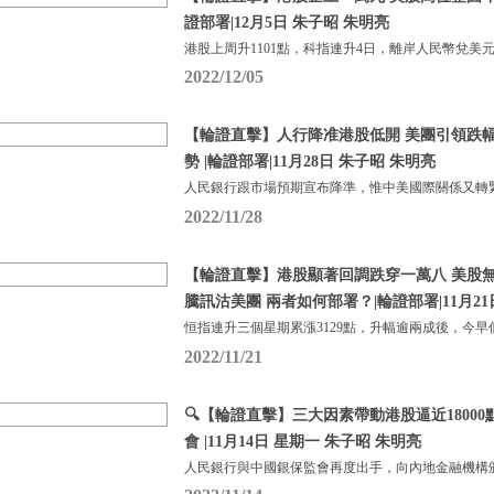
證部署|12月5日 朱子昭 朱明亮
港股上周升1101點，科指連升4日，離岸人民幣兌美元
2022/12/05
【輪證直擊】人行降准港股低開 美團引領跌幅
勢 |輪證部署|11月28日 朱子昭 朱明亮
人民銀行跟市場預期宣布降準，惟中美國際關係又轉
2022/11/28
【輪證直擊】港股顯著回調跌穿一萬八 美股無
騰訊沽美團 兩者如何部署？|輪證部署|11月21
恒指連升三個星期累漲3129點，升幅逾兩成後，今早
2022/11/21
🔍【輪證直擊】三大因素帶動港股逼近1800
會 |11月14日 星期一 朱子昭 朱明亮
人民銀行與中國銀保監會再度出手，向內地金融機構頒