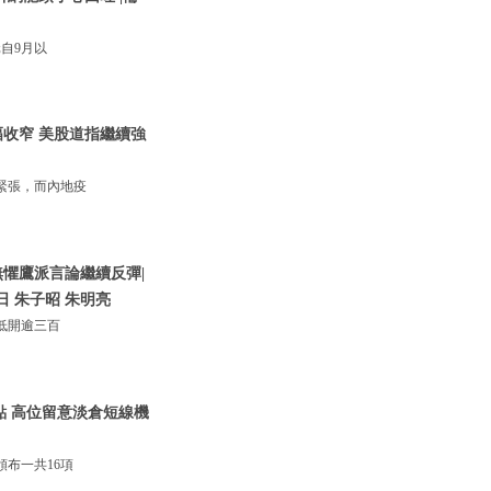
自9月以
收窄 美股道指繼續強
緊張，而內地疫
懼鷹派言論繼續反彈|
日 朱子昭 朱明亮
低開逾三百
0點 高位留意淡倉短線機
布一共16項