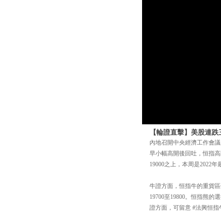
【輪證直擊】美股連跌三日
內地召開中央經濟工作會議
早小幅高開後回吐，恒指高開
19000之上，本周是20
牛證方面，恒指牛的重貨區位於1
19700至19800。恒指熊
證方面，可留意 #法興恒指牛