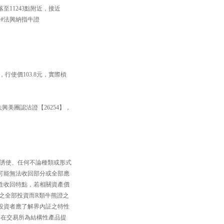
至11243點附近，接近
 #法興納指牛證
行使價103.8元，實際槓
興美團認沽證【26254】，
、誘使、任何不論種類或形式
可能無法收回部分或全部應
性收回特點，若相關資產價
之全部投資而R類牛熊證之
投資者應了解界內証之特性
一在交易所為結構性產品提