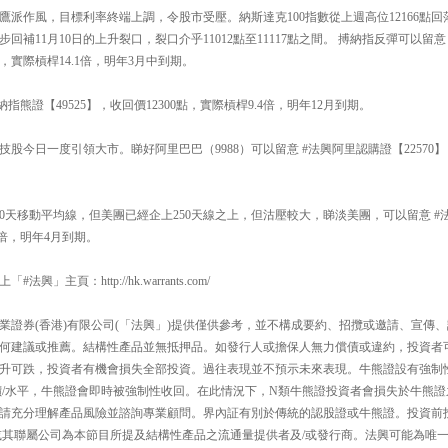
派作風，目標利率終端上調，令股市受壓。納斯達克100指數從上週高位12166點回落
步回補11月10日的上升裂口，裂口介乎11012點至11117點之間。 搏納指反彈可以留意
0點，實際槓桿14.1倍，明年3月中到期。
指熊證【49525】，收回價12300點，實際槓桿9.4倍，明年12月到期。
股今日一度引領大市。睇好阿里巴巴（9988）可以留意 #法興阿里認購證【22570】，
0天移動平均線，但美團已經企上250天線之上，但沽壓較大，睇淡美團，可以留意 #法
6倍，明年4月到期。
」主頁：http://hk.warrants.com/
業證券(香港)有限公司(「法興」)提供僅供參考，並不構成要約、招攬或邀請、宣傳
何建議或推薦。結構性產品並無抵押品。如發行人或擔保人無力償債或違約，投資者
升可跌，投資者有機會損失全部投資。過往表現並不預示未來表現。牛熊證設有強制
價/水平，牛熊證會即時被強制性收回。在此情況下，N類牛熊證投資者會損失於牛熊證
請充分理解產品風險並諮詢專業顧問。界內証有別於傳統的認股證或牛熊證。投資前
或其聯屬公司為本節目所提及結構性產品之流通量提供者及/或發行商。法興可能為唯