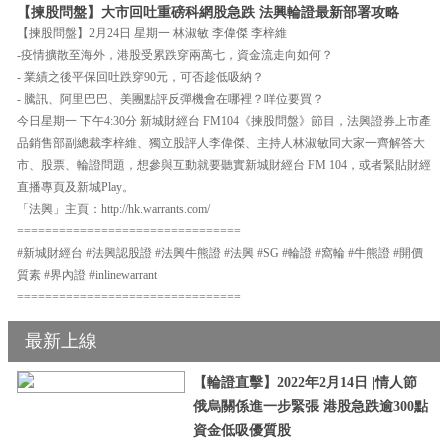
【揀股問盤】大市回吐重磅科網股急跌 法興輪證最新部署攻略
【揀股問盤】2月24日 星期一 林淑敏 李偉傑 李梓維
-疫情擴散至海外，港股受累跌穿兩萬七，資金流走向如何？
- 業績之後平保回吐跌穿90元，可否趁低吸納？
- 騰訊、阿里巴巴、美團點評反彈機會在哪裡？咩位要買？
今日星期一 下午4:30分 新城財經台 FM104《揀股問盤》節目，法興證券上市產
品銷售部副總裁李梓維、獨立股評人李偉傑、主持人林淑敏同大家一齊解答大
市、股票、輪證問題，想參與互動就要聽實新城財經台 FM 104，或者緊貼財經
直播專頁及新城Play。
「法興」主頁：http://hk.warrants.com/
================================
#新城財經台 #法興認股證 #法興牛熊證 #法興 #SG #輪證 #窩輪 #牛熊證 #開價
質素 #界內證 #inlinewarrant
================================
最新上線
【輪證直擊】2022年2月14日 |情人節
俄烏關係進一步緊張 港股急跌逾300點
資金低吸優質股