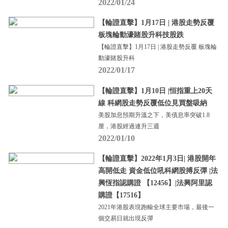
2022/01/24
【輪證直擊】1月17日 | 港股走勢反覆
板塊輪動濠賭股升科技股跌
【輪證直擊】1月17日 | 港股走勢反覆 板塊輪
動濠賭股升科
2022/01/17
【輪證直擊】1月10日 |恒指重上20天
線 科網股走勢反覆低位見買盤吸納
美股加息預期升溫之下，美債息率突破1.8
厘，港股經過連升三週
2022/01/10
【輪證直擊】2022年1月3日| 港股開年
高開低走 資金低位吼科網股搏反彈 |法
興恆指認購證 【12456】|法興阿里認
購證【17516】
2021年港股表現跑輸全球主要市場，最後一
個交易日就出現反彈