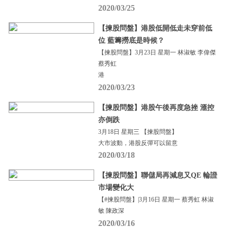
2020/03/25
【揀股問盤】港股低開低走未穿前低
位 藍籌撈底是時候？
【揀股問盤】3月23日 星期一 林淑敏 李偉傑
蔡秀虹
港
2020/03/23
【揀股問盤】港股午後再度急挫 滙控
亦倒跌
3月18日 星期三 【揀股問盤】
大市波動，港股反彈可以留意
2020/03/18
【揀股問盤】聯儲局再減息又QE 輪證
市場變化大
【#揀股問盤】|3月16日 星期一 蔡秀虹 林淑
敏 陳政深
2020/03/16