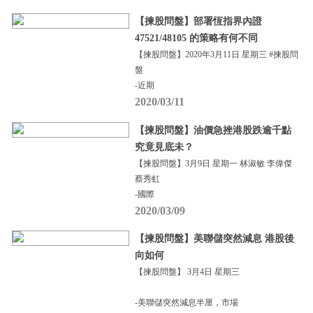
【揀股問盤】部署恆指界內證
47521/48105 的策略有何不同
【揀股問盤】2020年3月11日 星期三 #揀股問
盤
-近期
2020/03/11
【揀股問盤】油價急挫港股跌逾千點
究竟見底未？
【揀股問盤】3月9日 星期一 林淑敏 李偉傑
蔡秀虹
-國際
2020/03/09
【揀股問盤】美聯儲突然減息 港股後
向如何
【揀股問盤】 3月4日 星期三
-美聯儲突然減息半厘，市場