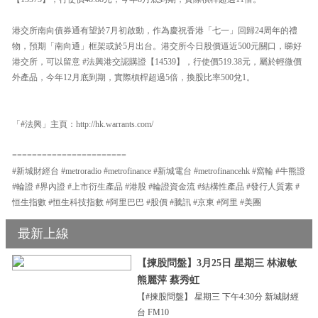
港交所南向債券通有望於7月初啟動，作為慶祝香港「七一」回歸24周年的禮
物，預期「南向通」框架或於5月出台。港交所今日股價逼近500元關口，睇好
港交所，可以留意 #法興港交認購證【14539】，行使價519.38元，屬於輕微價
外產品，今年12月底到期，實際槓桿超過5倍，換股比率500兌1。
「#法興」主頁：http://hk.warrants.com/
=======================
#新城財經台 #metroradio #metrofinance #新城電台 #metrofinancehk #窩輪 #牛熊證
#輪證 #界內證 #上市衍生產品 #港股 #輪證資金流 #結構性產品 #發行人質素 #
恒生指數 #恒生科技指數 #阿里巴巴 #股價 #騰訊 #京東 #阿里 #美團
最新上線
【揀股問盤】3月25日 星期三 林淑敏
熊麗萍 蔡秀虹
【#揀股問盤】 星期三 下午4:30分 新城財經
台 FM10