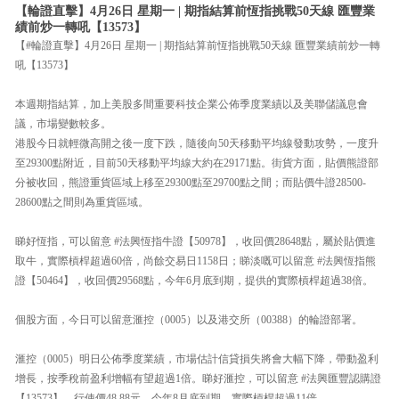
【輪證直擊】4月26日 星期一 | 期指結算前恆指挑戰50天線 匯豐業
績前炒一轉吼【13573】
【#輪證直擊】4月26日 星期一 | 期指結算前恆指挑戰50天線 匯豐業績前炒一轉
吼【13573】
本週期指結算，加上美股多間重要科技企業公佈季度業績以及美聯儲議息會
議，市場變數較多。
港股今日就輕微高開之後一度下跌，隨後向50天移動平均線發動攻勢，一度升
至29300點附近，目前50天移動平均線大約在29171點。街貨方面，貼價熊證部
分被收回，熊證重貨區域上移至29300點至29700點之間；而貼價牛證28500-
28600點之間則為重貨區域。
睇好恆指，可以留意 #法興恆指牛證【50978】，收回價28648點，屬於貼價進
取牛，實際槓桿超過60倍，尚餘交易日1158日；睇淡嘅可以留意 #法興恆指熊
證【50464】，收回價29568點，今年6月底到期，提供的實際槓桿超過38倍。
個股方面，今日可以留意滙控（0005）以及港交所（00388）的輪證部署。
滙控（0005）明日公佈季度業績，市場估計信貸損失將會大幅下降，帶動盈利
增長，按季稅前盈利增幅有望超過1倍。睇好滙控，可以留意 #法興匯豐認購證
【13573】，行使價48.88元，今年8月底到期，實際槓桿超過11倍。