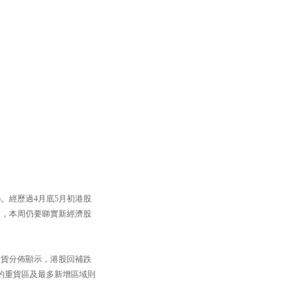
%)。經歷過4月底5月初港股
口，本周仍要睇實新經濟股
熊證街貨分佈顯示，港股回補跌
熊證的重貨區及最多新增區域則