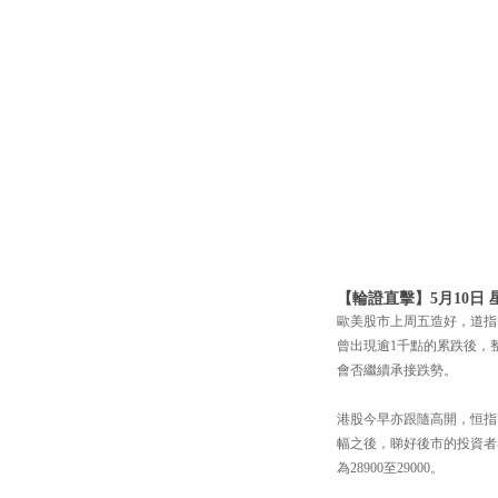
【輪證直擊】5月10日 星
歐美股市上周五造好，道指升逾
曾出現逾1千點的累跌後，
會否繼續承接跌勢。
港股今早亦跟隨高開，恒指高開
幅之後，睇好後市的投資者亦將
為28900至29000。