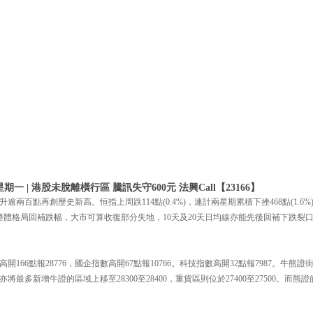
期一 | 港股未脫離橫行區 騰訊失守600元 法興Call【23166】
兩百點再創歷史新高。恒指上周跌114點(0.4%)，連計兩星期累積下挫468點(1.6
整體格局回補跌幅，大市可算收復部分失地，10天及20天日均線亦能先後回補下跌裂
166點報28776，國企指數高開67點報10766。科技指數高開32點報7987。牛
最多新增牛證的區域上移至28300至28400，重貨區則位於27400至27500。而