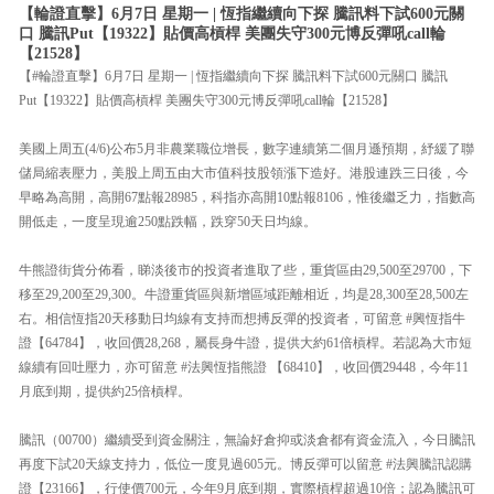
【輪證直擊】6月7日 星期一 | 恆指繼續向下探 騰訊料下試600元關
口 騰訊Put【19322】貼價高槓桿 美團失守300元博反彈吼call輪
【21528】
【#輪證直擊】6月7日 星期一 | 恆指繼續向下探 騰訊料下試600元關口 騰訊
Put【19322】貼價高槓桿 美團失守300元博反彈吼call輪【21528】
美國上周五(4/6)公布5月非農業職位增長，數字連續第二個月遜預期，紓緩了聯
儲局縮表壓力，美股上周五由大市值科技股領漲下造好。港股連跌三日後，今
早略為高開，高開67點報28985，科指亦高開10點報8106，惟後繼乏力，指數高
開低走，一度呈現逾250點跌幅，跌穿50天日均線。
牛熊證街貨分佈看，睇淡後市的投資者進取了些，重貨區由29,500至29700，下
移至29,200至29,300。牛證重貨區與新增區域距離相近，均是28,300至28,500左
右。相信恆指20天移動日均線有支持而想搏反彈的投資者，可留意 #興恆指牛
證【64784】，收回價28,268，屬長身牛證，提供大約61倍槓桿。若認為大市短
線續有回吐壓力，亦可留意 #法興恆指熊證 【68410】，收回價29448，今年11
月底到期，提供約25倍槓桿。
騰訊（00700）繼續受到資金關注，無論好倉抑或淡倉都有資金流入，今日騰訊
再度下試20天線支持力，低位一度見過605元。博反彈可以留意 #法興騰訊認購
證【23166】，行使價700元，今年9月底到期，實際槓桿超過10倍；認為騰訊可