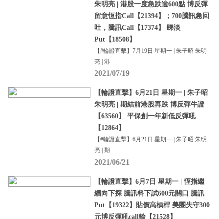
朱明亮 | 港股一度急跌逾600點 博反彈
留意恆指Call【21394】；700騰訊急回
吐，騰訊Call【17374】 睇淡
Put【18508】
【#輪證直擊】7月19日 星期一 | 朱子昭 朱明
亮 | 港
2021/07/19
【輪證直擊】6月21日 星期一 | 朱子昭
朱明亮 | 期結前港股再跌 博反彈牛證
【63560】 平保創一年新低反彈吼
【12864】
【#輪證直擊】6月21日 星期一 | 朱子昭 朱明
亮 | 期
2021/06/21
【輪證直擊】6月7日 星期一 | 恆指繼
續向下探 騰訊料下試600元關口 騰訊
Put【19322】貼價高槓桿 美團失守300
元博反彈吼call輪【21528】