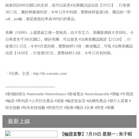
能會回試600元關口的支持，就可以留意#法興騰訊認沽證【19322】，行使價
582.5元，屬於輕微價外證，今年12月中到期，實際槓桿超過5倍。騰訊的一對
call、put輪，都是換股比率為500兌1的產品。
美團（03690）上週業績之後一度衝高，但大市乏力，美團股價跟大市回吐。今
日再度失守300元關口。睇好美團，可以留意 #法興美團認購證【21528】，行
使價333.33元，今年9月底到期，實際槓桿5.9倍；睇淡嘅話，可吼 #法興美團認
沽證【14109】，行使價285元，實際槓桿3.4倍，今年12月初到期。
「#法興」主頁：http://hk.warrants.com/
=======================
#新城財經台 #metroradio #metrofinance #新城電台 #metrofinancehk #窩輪 #牛熊證
#輪證 #界內證 #上市衍生產品 #港股 #輪證資金流 #結構性產品 #發行人質素 #
恒生指數 #恒生科技指數 #阿里巴巴 #股價 #騰訊 #京東 #阿里 #美團
最新上線
【輪證直擊】7月19日 星期一 | 朱子昭